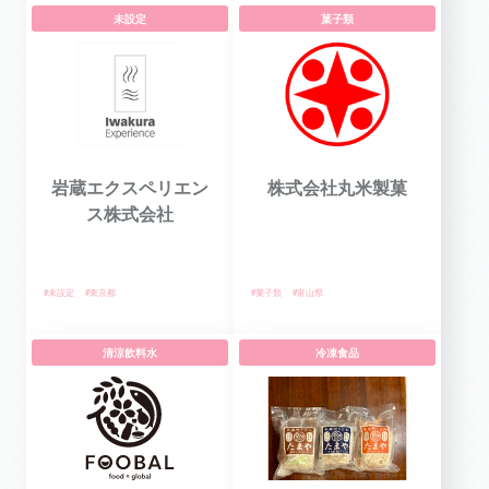
未設定
菓子類
岩蔵エクスペリエン
株式会社丸米製菓
ス株式会社
#未設定
#東京都
#菓子類
#富山県
清涼飲料水
冷凍食品