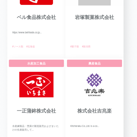
ベル食品株式会社
岩塚製菓株式会社
https://www.bellfoods.co.jp...
#ソース類
#北海道
#菓子類
#新潟県
水産加工食品
農産食品
一正蒲鉾株式会社
株式会社吉兆楽
水産練製品・惣菜の製造販売およびまいた
Kitchoraku Co.,Ltd. is a co...
けの生産販売して...