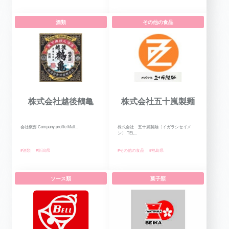
酒類
その他の食品
株式会社越後鶴亀
株式会社五十嵐製麺
会社概要 Company profile Mail...
株式会社 五十嵐製麺〔イガラシセイメ
ン〕 TEL...
#酒類
#新潟県
#その他の食品
#福島県
ソース類
菓子類