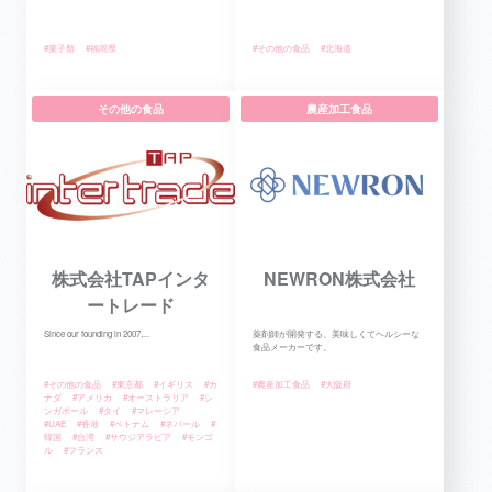
#菓子類
#福岡県
#その他の食品
#北海道
その他の食品
農産加工食品
株式会社TAPインタ
NEWRON株式会社
ートレード
Since our founding in 2007,...
薬剤師が開発する、美味しくてヘルシーな
食品メーカーです。
#その他の食品
#東京都
#イギリス
#カ
#農産加工食品
#大阪府
ナダ
#アメリカ
#オーストラリア
#シ
ンガポール
#タイ
#マレーシア
#UAE
#香港
#ベトナム
#ネパール
#
韓国
#台湾
#サウジアラビア
#モンゴ
ル
#フランス