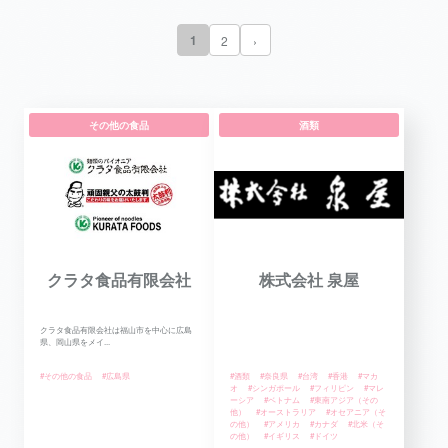
1
2
›
その他の食品
酒類
クラタ食品有限会社
株式会社 泉屋
クラタ食品有限会社は福山市を中心に広島
県、岡山県をメイ...
#その他の食品
#広島県
#酒類
#奈良県
#台湾
#香港
#マカ
オ
#シンガポール
#フィリピン
#マレ
ーシア
#ベトナム
#東南アジア（その
他）
#オーストラリア
#オセアニア（そ
の他）
#アメリカ
#カナダ
#北米（そ
の他）
#イギリス
#ドイツ