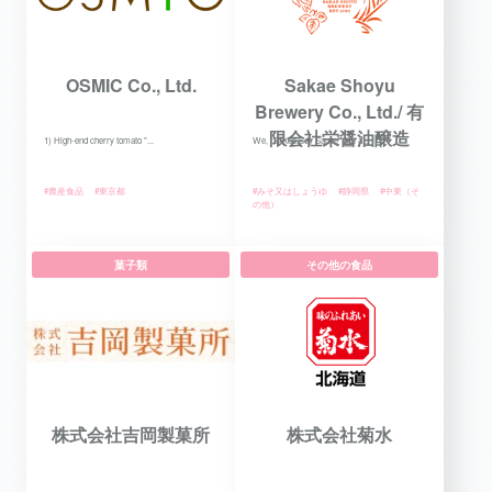
OSMIC Co., Ltd.
Sakae Shoyu
Brewery Co., Ltd./ 有
限会社栄醤油醸造
1) High-end cherry tomato "...
We, “Sakae Soy Sauce” are a...
#農産食品
#東京都
#みそ又はしょうゆ
#静岡県
#中東（そ
の他）
菓子類
その他の食品
株式会社吉岡製菓所
株式会社菊水