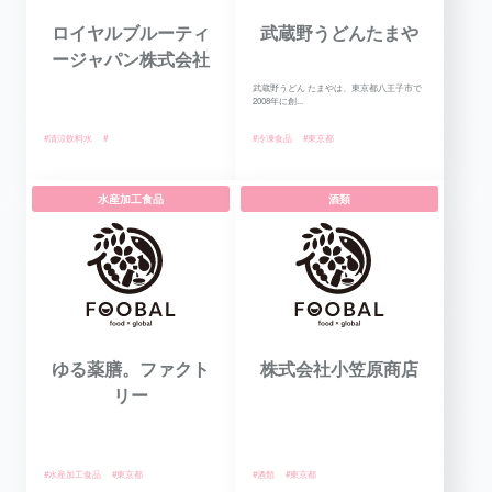
ロイヤルブルーティ
武蔵野うどんたまや
ージャパン株式会社
武蔵野うどん たまやは、東京都八王子市で
2008年に創...
#清涼飲料水
#
#冷凍食品
#東京都
水産加工食品
酒類
ゆる薬膳。ファクト
株式会社小笠原商店
リー
#水産加工食品
#東京都
#酒類
#東京都