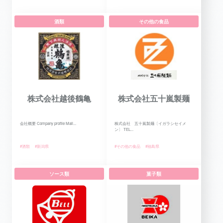
酒類
その他の食品
株式会社越後鶴亀
株式会社五十嵐製麺
会社概要 Company profile Mail...
株式会社 五十嵐製麺〔イガラシセイメ
ン〕 TEL...
#酒類
#新潟県
#その他の食品
#福島県
ソース類
菓子類