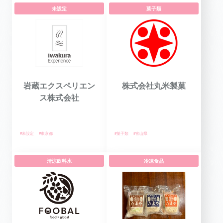
未設定
菓子類
岩蔵エクスペリエン
株式会社丸米製菓
ス株式会社
#未設定
#東京都
#菓子類
#富山県
清涼飲料水
冷凍食品