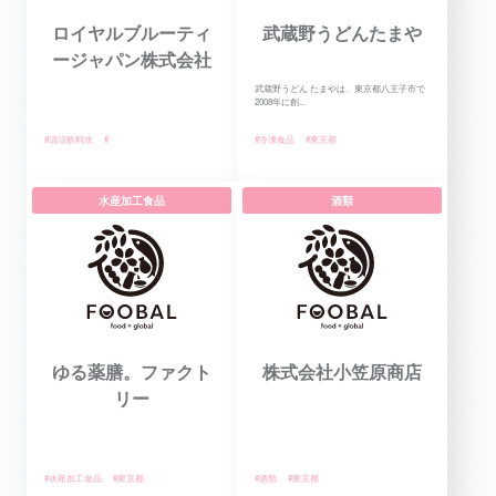
ロイヤルブルーティ
武蔵野うどんたまや
ージャパン株式会社
武蔵野うどん たまやは、東京都八王子市で
2008年に創...
#清涼飲料水
#
#冷凍食品
#東京都
水産加工食品
酒類
ゆる薬膳。ファクト
株式会社小笠原商店
リー
#水産加工食品
#東京都
#酒類
#東京都