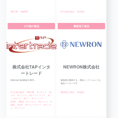
#菓子類
#福岡県
#その他の食品
#北海道
その他の食品
農産加工食品
株式会社TAPインタ
NEWRON株式会社
ートレード
Since our founding in 2007,...
薬剤師が開発する、美味しくてヘルシーな
食品メーカーです。
#その他の食品
#東京都
#イギリス
#カ
#農産加工食品
#大阪府
ナダ
#アメリカ
#オーストラリア
#シ
ンガポール
#タイ
#マレーシア
#UAE
#香港
#ベトナム
#ネパール
#
韓国
#台湾
#サウジアラビア
#モンゴ
ル
#フランス