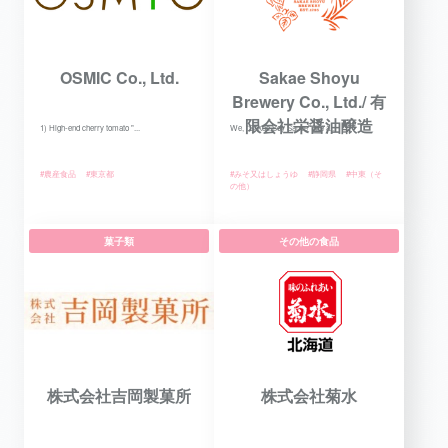
OSMIC Co., Ltd.
Sakae Shoyu
Brewery Co., Ltd./ 有
限会社栄醤油醸造
1) High-end cherry tomato "...
We, “Sakae Soy Sauce” are a...
#農産食品
#東京都
#みそ又はしょうゆ
#静岡県
#中東（そ
の他）
菓子類
その他の食品
株式会社吉岡製菓所
株式会社菊水