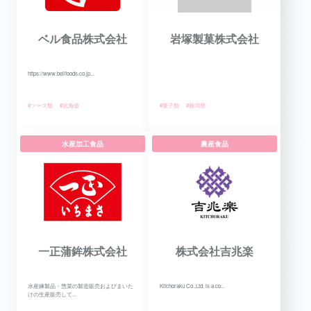
ベル食品株式会社
岩塚製菓株式会社
https://www.bellfoods.co.jp...
#ソース類
#北海道
#菓子類
#新潟県
水産加工食品
農産食品
一正蒲鉾株式会社
株式会社吉兆楽
水産練製品・惣菜の製造販売およびまいた
Kitchoraku Co.,Ltd. is a co...
けの生産販売して...