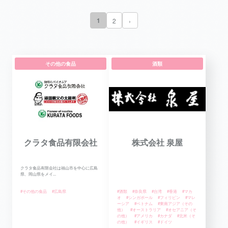
1
2
›
その他の食品
酒類
クラタ食品有限会社
株式会社 泉屋
クラタ食品有限会社は福山市を中心に広島
県、岡山県をメイ...
#その他の食品
#広島県
#酒類
#奈良県
#台湾
#香港
#マカ
オ
#シンガポール
#フィリピン
#マレ
ーシア
#ベトナム
#東南アジア（その
他）
#オーストラリア
#オセアニア（そ
の他）
#アメリカ
#カナダ
#北米（そ
の他）
#イギリス
#ドイツ