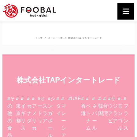
トップ
メーカー一覧
株式会社TAPインタートレード
株式会社TAPインタートレード
#そ
#
#
#
#
#オ
#シ
#
#
#UAE
#
#
#
#
#
#サ
#
#
の
東
イ
カ
ア
ース
ン
タ
マ
香
ベ
ネ
韓
台
ウジ
モ
フ
他
京
ギ
ナ
メ
トラ
ガ
イ
レ
港
ト
パ
国
湾
アラ
ン
ラ
の
都
リ
ダ
リ
リア
ポ
ー
ナ
ー
ビア
ゴ
ン
食
ス
カ
ー
シ
ム
ル
ル
ス
品
ル
ア