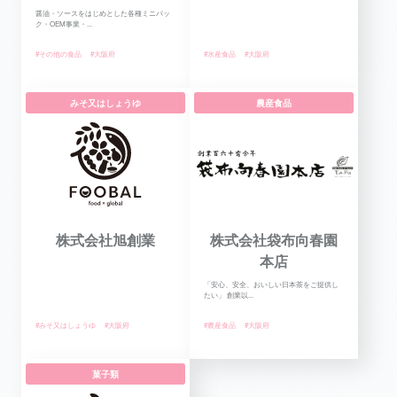
醤油・ソースをはじめとした各種ミニパッ
ク・OEM事業・...
#その他の食品
#大阪府
#水産食品
#大阪府
みそ又はしょうゆ
農産食品
株式会社旭創業
株式会社袋布向春園
本店
「安心、安全、おいしい日本茶をご提供し
たい」 創業以...
#みそ又はしょうゆ
#大阪府
#農産食品
#大阪府
菓子類