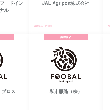
スフードイン
JAL Agriport株式会社
ナル
#農産食品
#千葉県
#
調理食品
トブロス
私市醸造（株）