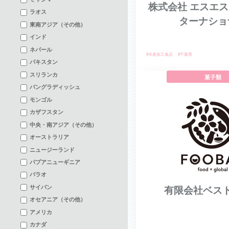
株式会社 エスエ
ラオス
ターナショ
東南アジア（その他）
インド
ネパール
#水産加工食品
#千葉県
パキスタン
スリランカ
菓子類
バングラディッシュ
モンゴル
カザフスタン
中央・南アジア（その他）
オーストラリア
ニュージーランド
パプアニューギニア
パラオ
サイパン
有限会社ベス
オセアニア（その他）
アメリカ
カナダ