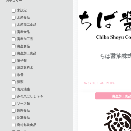
カテゴリー
未設定
水産食品
水産加工食品
畜産食品
畜産加工品
農産食品
農産加工食品
ちば醤油株
菓子類
清涼飲料水
氷雪
酒類
#みそ又はしょうゆ
#千葉県
食用油脂
農産加工食
みそ又はしょうゆ
ソース類
調理食品
冷凍食品
密封包装食品