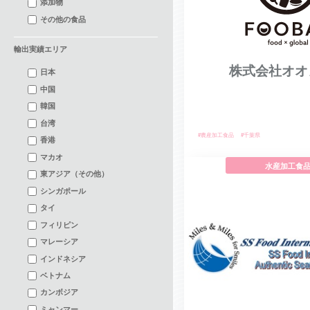
添加物
その他の食品
輸出実績エリア
株式会社オオ
日本
中国
韓国
台湾
#農産加工食品
#千葉県
香港
マカオ
水産加工食
東アジア（その他）
シンガポール
タイ
フィリピン
マレーシア
インドネシア
ベトナム
カンボジア
ミャンマー