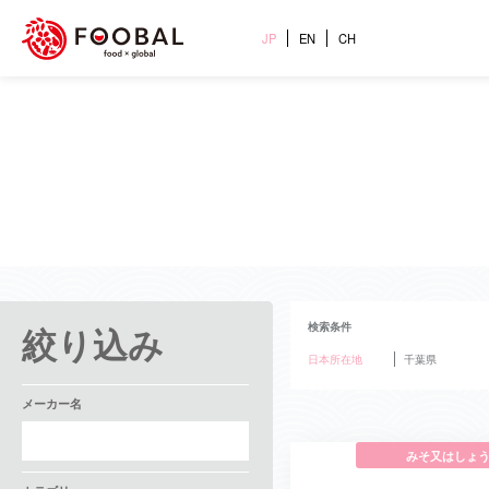
JP
EN
CH
絞り込み
検索条件
日本所在地
千葉県
メーカー名
みそ又はしょ