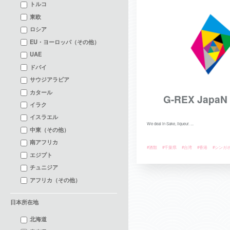
トルコ
東欧
ロシア
EU・ヨーロッパ（その他）
UAE
ドバイ
サウジアラビア
カタール
G-REX JapaN 
イラク
イスラエル
We deal in Sake, liqueur. ...
中東（その他）
南アフリカ
#酒類
#千葉県
#台湾
#香港
#シンガ
エジプト
チュニジア
アフリカ（その他）
日本所在地
北海道