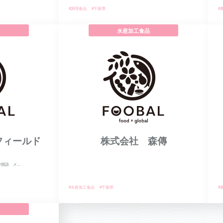
#調理食品
#千葉県
#
水産加工食品
フィールド
株式会社 森傳
語 メ...
#水産加工食品
#千葉県
#