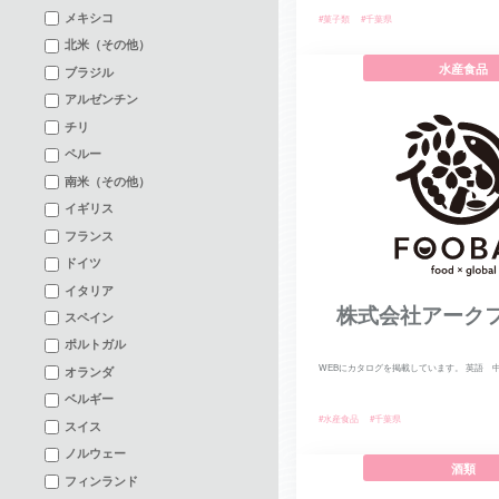
メキシコ
#菓子類
#千葉県
北米（その他）
水産食品
ブラジル
アルゼンチン
チリ
ペルー
南米（その他）
イギリス
フランス
ドイツ
イタリア
株式会社アーク
スペイン
ポルトガル
WEBにカタログを掲載しています。 英語 中国
オランダ
ベルギー
#水産食品
#千葉県
スイス
ノルウェー
酒類
フィンランド