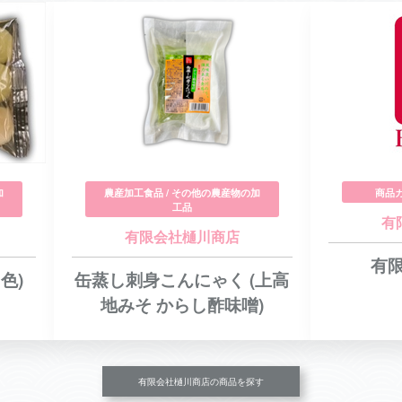
加
農産加工食品 / その他の農産物の加
商品カ
工品
有
有限会社樋川商店
有
色)
缶蒸し刺身こんにゃく (上高
地みそ からし酢味噌)
有限会社樋川商店の商品を探す