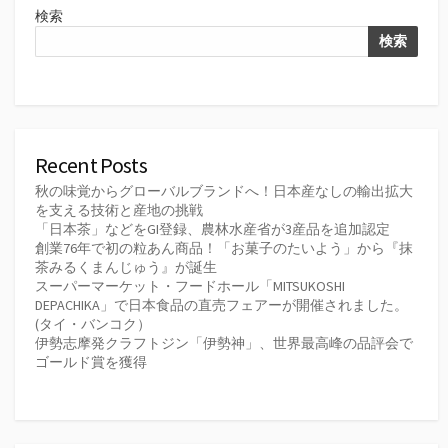
検索
検索
Recent Posts
秋の味覚からグローバルブランドへ！日本産なしの輸出拡大
を支える技術と産地の挑戦
「日本茶」などをGI登録、農林水産省が3産品を追加認定
創業76年で初の粒あん商品！「お菓子のたいよう」から『抹
茶みるくまんじゅう』が誕生
スーパーマーケット・フードホール「MITSUKOSHI
DEPACHIKA」で日本食品の直売フェアーが開催されました。
(タイ・バンコク）
伊勢志摩発クラフトジン「伊勢神」、世界最高峰の品評会で
ゴールド賞を獲得