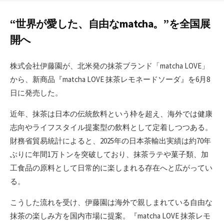
日
更
新
“世界が愛した、自由なmatcha。”を全国展
日
開へ
株式会社伊藤園が、北米発の抹茶ブランド「matcha LOVE」
から、新商品『matcha LOVE 抹茶レモネードソーダ』を6月8
日に発売した。
近年、抹茶は日本の伝統飲料という枠を超え、海外では健康
志向やライフスタイル提案型の飲料として定着しつつある。
財務省貿易統計によると、2025年の日本茶輸出実績は約70年
ぶりに年間1万トンを突破しており、抹茶ラテや菓子類、加
工食品の原料として日常的に楽しまれる存在へと広がってい
る。
こうした流れを受け、伊藤園は海外で親しまれている自由な
抹茶の楽しみ方を国内市場に提案。『matcha LOVE 抹茶レモ