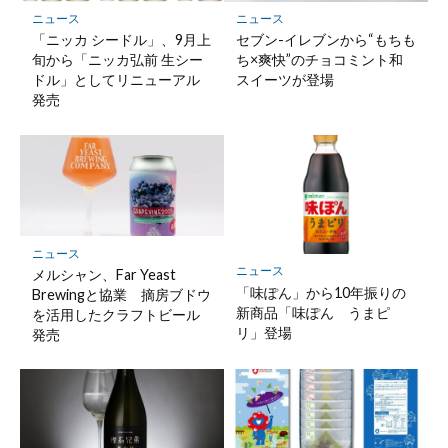
保
ニュース
ニュース
存
「ニッカ シードル」、9月上
セブン-イレブンから“もちも
旬から「ニッカ弘前 生シー
ち×爽快”のチョコミント和
ドル」としてリニューアル
スイーツが登場
発売
ニュース
ニュース
メルシャン、Far Yeast
「味ぽん」から10年振りの
Brewingと協業 摘房ブドウ
新商品「味ぽん うまピ
を活用したクラフトビール
リ」登場
発売