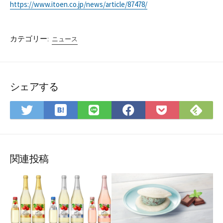
https://www.itoen.co.jp/news/article/87478/
カテゴリー:
ニュース
シェアする
は
Fee
Twitter
LINE
Facebook
Pocket
て
で
で
で
で
に
な
購
シ
シ
シ
保
ブ
読
ェ
ェ
ェ
存
ッ
ア
ア
ア
関連投稿
ク
マ
ー
ク
に