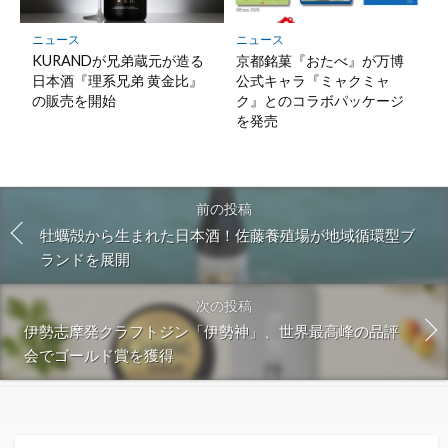
ニュース
ニュース
KURANDが兄弟蔵元が造る
京都銘菓『おたべ』が万博
日本酒『理系兄弟 黄金比』
公式キャラ『ミャクミャ
の販売を開始
ク』とのコラボパッケージ
を発売
前の投稿
牡蠣殻から生まれた日本酒！佐藤養殖場が地域循環型ブ
ランドを展開
次の投稿
伊勢志摩発クラフトジン「伊勢神」、世界最高峰の品評
会でゴールド賞を獲得