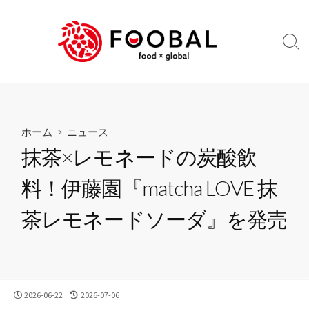
コ
ン
テ
検
ン
索
切
ツ
り
へ
替
ス
え
キ
ホーム
>
ニュース
ッ
抹茶×レモネードの炭酸飲
プ
料！伊藤園『matcha LOVE 抹
茶レモネードソーダ』を発売
公
最
2026-06-22
2026-07-06
開
終