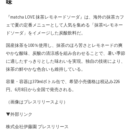
味
『matcha LOVE 抹茶レモネードソーダ』は、海外の抹茶カフ
ェで夏の定番メニューとして人気を集める「抹茶×レモネー
ドソーダ」をイメージした炭酸飲料だ。
国産抹茶を100％使用し、抹茶のほろ苦さとレモネードの爽
やかな酸味、炭酸の清涼感を組み合わせることで、暑い季節
に適したすっきりとした味わいを実現。独自の技術により、
抹茶の鮮やかな色合いも維持している。
容量・容器は370mlボトル缶で、希望小売価格は税込み226
円。6月8日から全国で発売される。
（画像はプレスリリースより）
▼外部リンク
株式会社伊藤園 プレスリリース