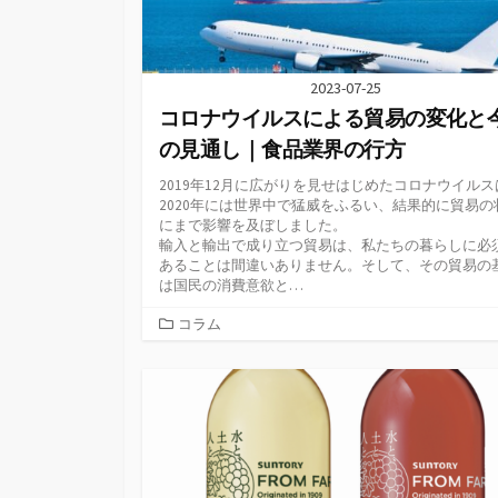
2023-07-25
コロナウイルスによる貿易の変化と
の見通し｜食品業界の行方
2019年12月に広がりを見せはじめたコロナウイルス
2020年には世界中で猛威をふるい、結果的に貿易の
にまで影響を及ぼしました。
輸入と輸出で成り立つ貿易は、私たちの暮らしに必
あることは間違いありません。そして、その貿易の
は国民の消費意欲と…
カ
コラム
テ
ゴ
リ
ー