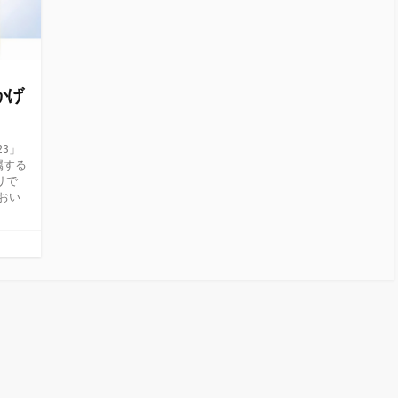
かげ
23」
属する
リで
におい