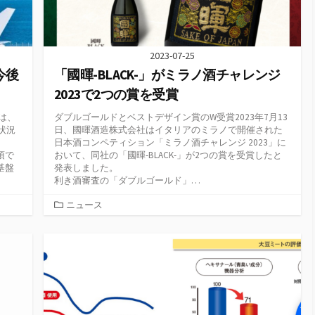
2023-07-25
今後
「國暉-BLACK-」がミラノ酒チャレンジ
2023で2つの賞を受賞
は、
ダブルゴールドとベストデザイン賞のW受賞2023年7月13
状況
日、國暉酒造株式会社はイタリアのミラノで開催された
日本酒コンペティション「ミラノ酒チャレンジ 2023」に
須で
おいて、同社の「國暉-BLACK-」が2つの賞を受賞したと
基盤
発表しました。
利き酒審査の「ダブルゴールド」…
カ
ニュース
テ
ゴ
リ
ー