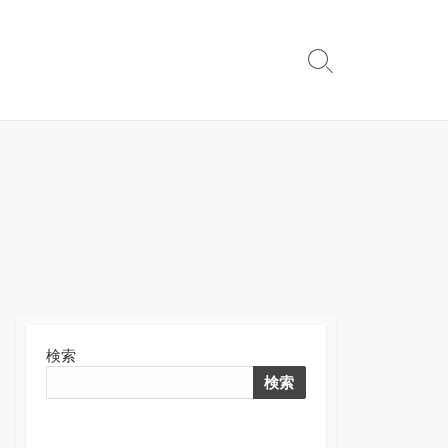
検
索
切
り
替
え
検索
検索