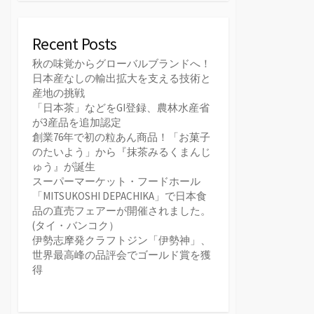
Recent Posts
秋の味覚からグローバルブランドへ！
日本産なしの輸出拡大を支える技術と
産地の挑戦
「日本茶」などをGI登録、農林水産省
が3産品を追加認定
創業76年で初の粒あん商品！「お菓子
のたいよう」から『抹茶みるくまんじ
ゅう』が誕生
スーパーマーケット・フードホール
「MITSUKOSHI DEPACHIKA」で日本食
品の直売フェアーが開催されました。
(タイ・バンコク）
伊勢志摩発クラフトジン「伊勢神」、
世界最高峰の品評会でゴールド賞を獲
得