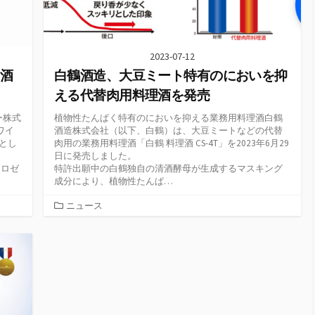
2023-07-12
新酒
白鶴酒造、大豆ミート特有のにおいを抑
える代替肉用料理酒を発売
ー株式
植物性たんぱく特有のにおいを抑える業務用料理酒白鶴
ワイ
酒造株式会社（以下、白鶴）は、大豆ミートなどの代替
ズとし
肉用の業務用料理酒「白鶴 料理酒 CS-4T」を2023年6月29
日に発売しました。
 ロゼ
特許出願中の白鶴独自の清酒酵母が生成するマスキング
成分により、植物性たんぱ…
カ
ニュース
テ
ゴ
リ
ー