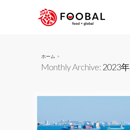
コ
ン
テ
ン
ツ
へ
ス
キ
ホーム
>
ッ
Monthly Archive:
2023
プ