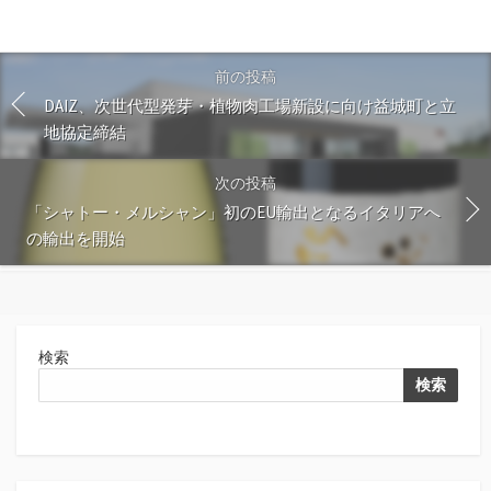
前の投稿
DAIZ、次世代型発芽・植物肉工場新設に向け益城町と立
地協定締結
次の投稿
「シャトー・メルシャン」初のEU輸出となるイタリアへ
の輸出を開始
検索
検索