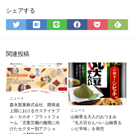
シェアする
は
Fee
Twitter
LINE
Facebook
Pocket
て
で
で
で
で
に
な
購
シ
シ
シ
保
ブ
読
ェ
ェ
ェ
存
ッ
ア
ア
ア
関連投稿
ク
マ
ー
ク
に
保
ニュース
存
森永製菓株式会社、開発途
上国におけるサステイナブ
ニュース
ル・カカオ・プラットフォ
山椒香る大人のおつまみ
ーム「児童労働の撤廃に向
『丸大豆せんべい 山椒香る
けたセクター別アクショ
シビ辛味』を発売