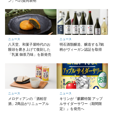
ン」への賛同表明
ニュース
ニュース
八天堂、和菓子屋時代のお
明石酒類醸造、醸造する7銘
饅頭を磨き上げて復刻した
柄がヴィーガン認証を取得
「乳菓 御茶乃味」を新発売
ニュース
ニュース
メロディアンの「酒粕甘
キリンが『麒麟特製 アップ
酒」2商品がリニューアル
ルサイダーサワー（期間限
定）』を発売へ