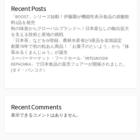
Recent Posts
「BOOST」シリーズ始動！伊藤園が機能性表示食品の炭酸飲
料2品を発売
秋の味覚からグローバルブランドへ！日本産なしの輸出拡大
を支える技術と産地の挑戦
「日本茶」などをGI登録、農林水産省が3産品を追加認定
創業76年で初の粒あん商品！「お菓子のたいよう」から『抹
茶みるくまんじゅう』が誕生
スーパーマーケット・フードホール「MITSUKOSHI
DEPACHIKA」で日本食品の直売フェアーが開催されました。
(タイ・バンコク）
Recent Comments
表示できるコメントはありません。