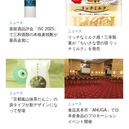
ニュース
蒸留酒品評会「ISC 2025」
ニュース
で三和酒類の本格麦焼酎が
リッチなミルク感！三幸製
最高金賞に
菓が『ちいさな雪の宿 リッ
チミルク』を発売
ニュース
『京都嵐山抹茶だんご』の
ニュース
袋タイプが新デザインにな
食品見本市「ANUGA」で日
って登場
本産食品のプロモーション
イベント開催