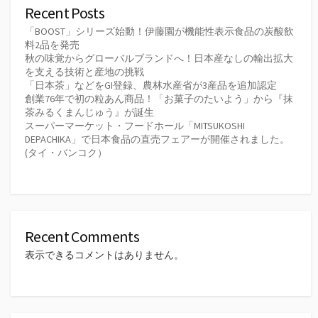
Recent Posts
「BOOST」シリーズ始動！伊藤園が機能性表示食品の炭酸飲
料2品を発売
秋の味覚からグローバルブランドへ！日本産なしの輸出拡大
を支える技術と産地の挑戦
「日本茶」などをGI登録、農林水産省が3産品を追加認定
創業76年で初の粒あん商品！「お菓子のたいよう」から『抹
茶みるくまんじゅう』が誕生
スーパーマーケット・フードホール「MITSUKOSHI
DEPACHIKA」で日本食品の直売フェアーが開催されました。
(タイ・バンコク）
Recent Comments
表示できるコメントはありません。