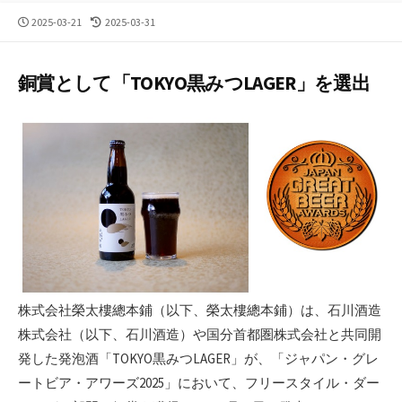
公
最
2025-03-21
2025-03-31
開
終
日
更
新
銅賞として「TOKYO黒みつLAGER」を選出
日
株式会社榮太樓總本鋪（以下、榮太樓總本鋪）は、石川酒造
株式会社（以下、石川酒造）や国分首都圏株式会社と共同開
発した発泡酒「TOKYO黒みつLAGER」が、「ジャパン・グレ
ートビア・アワーズ2025」において、フリースタイル・ダー