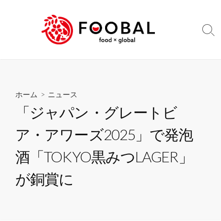
コ
ン
テ
検
ン
索
切
ツ
り
へ
替
ス
え
キ
ホーム
>
ニュース
ッ
「ジャパン・グレートビ
プ
ア・アワーズ2025」で発泡
酒「TOKYO黒みつLAGER」
が銅賞に