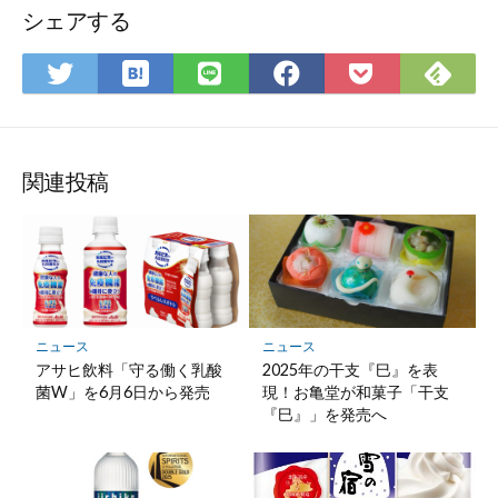
シェアする
は
Fee
Twitter
LINE
Facebook
Pocket
て
で
で
で
で
に
な
購
シ
シ
シ
保
ブ
読
ェ
ェ
ェ
存
ッ
ア
ア
ア
関連投稿
ク
マ
ー
ク
に
保
ニュース
ニュース
存
アサヒ飲料「守る働く乳酸
2025年の干支『巳』を表
菌W」を6月6日から発売
現！お亀堂が和菓子「干支
『巳』」を発売へ