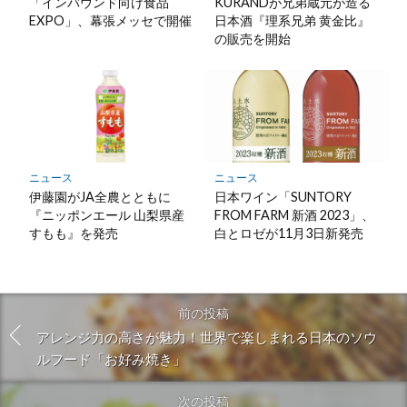
「インバウンド向け食品
KURANDが兄弟蔵元が造る
EXPO」、幕張メッセで開催
日本酒『理系兄弟 黄金比』
の販売を開始
ニュース
ニュース
伊藤園がJA全農とともに
日本ワイン「SUNTORY
『ニッポンエール 山梨県産
FROM FARM 新酒 2023」、
すもも』を発売
白とロゼが11月3日新発売
前の投稿
アレンジ力の高さが魅力！世界で楽しまれる日本のソウ
ルフード「お好み焼き」
次の投稿