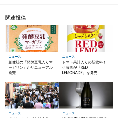
な
購
シ
シ
シ
保
ブ
読
ェ
ェ
ェ
存
ッ
ア
ア
ア
関連投稿
ク
マ
ー
ク
に
保
ニュース
ニュース
存
創健社の「発酵豆乳入りマ
トマト果汁入りの新飲料！
ーガリン」がリニューアル
伊藤園が『RED
発売
LEMONADE』を発売
ニュース
ニュース