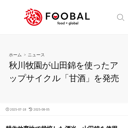
コ
ン
テ
検
ン
索
切
ツ
り
へ
替
ス
え
キ
ホーム
>
ニュース
ッ
秋川牧園が山田錦を使ったア
プ
ップサイクル「甘酒」を発売
公
最
2025-07-18
2025-08-05
開
終
日
更
新