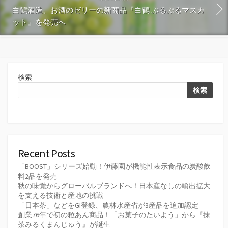
白鶴酒造、お酒のゼリーの新商品『白鶴 ぷるぷるマスカ
ット』を発売へ
検索
検索
Recent Posts
「BOOST」シリーズ始動！伊藤園が機能性表示食品の炭酸飲
料2品を発売
秋の味覚からグローバルブランドへ！日本産なしの輸出拡大
を支える技術と産地の挑戦
「日本茶」などをGI登録、農林水産省が3産品を追加認定
創業76年で初の粒あん商品！「お菓子のたいよう」から『抹
茶みるくまんじゅう』が誕生