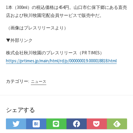
1本（300ml）の税込価格は454円。山口市仁保下郷にある直売
店および秋川牧園宅配会員サービスで販売中だ。
（画像はプレスリリースより）
▼外部リンク
株式会社秋川牧園のプレスリリース（PR TIMES）
https://prtimes.jp/main/html/rd/p/000000019.000018818.html
カテゴリー:
ニュース
シェアする
は
Fee
Twitter
LINE
Facebook
Pocket
て
で
で
で
で
に