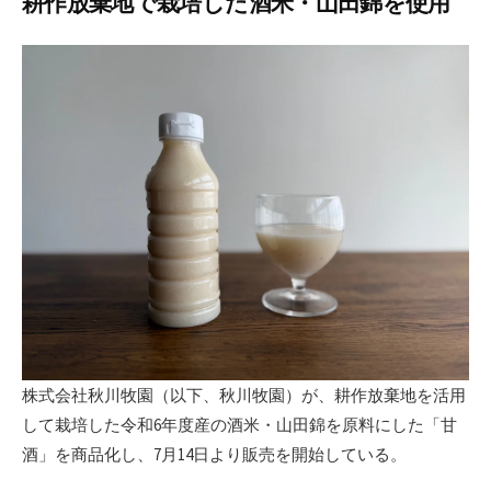
耕作放棄地で栽培した酒米・山田錦を使用
日
株式会社秋川牧園（以下、秋川牧園）が、耕作放棄地を活用
して栽培した令和6年度産の酒米・山田錦を原料にした「甘
酒」を商品化し、7月14日より販売を開始している。