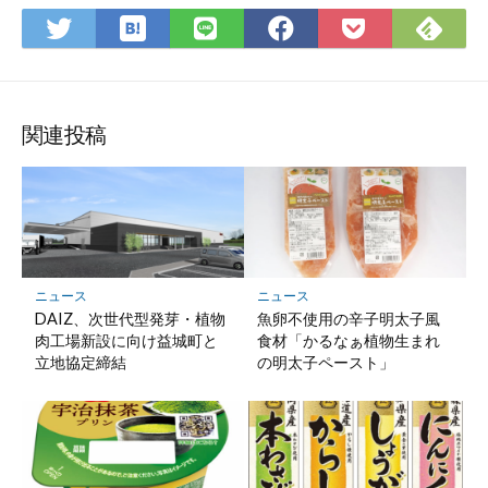
は
Fee
Twitter
LINE
Facebook
Pocket
て
で
で
で
で
に
な
購
シ
シ
シ
保
ブ
読
ェ
ェ
ェ
存
ッ
ア
ア
ア
関連投稿
ク
マ
ー
ク
に
保
ニュース
ニュース
存
DAIZ、次世代型発芽・植物
魚卵不使用の辛子明太子風
肉工場新設に向け益城町と
食材「かるなぁ植物生まれ
立地協定締結
の明太子ペースト」