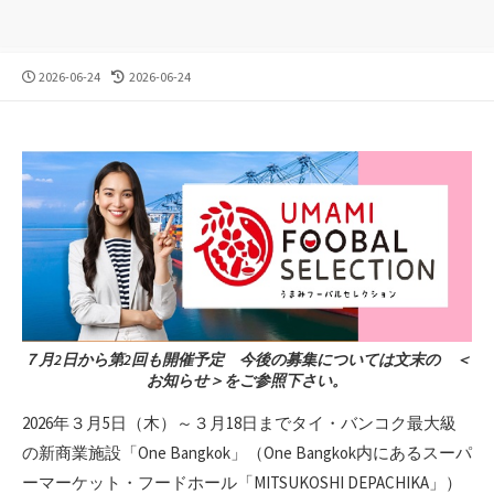
公
最
2026-06-24
2026-06-24
開
終
日
更
新
日
７月2日から第2回も開催予定 今後の募集については文末の ＜
お知らせ＞をご参照下さい。
2026年３月5日（木）～３月18日までタイ・バンコク最大級
の新商業施設「One Bangkok」（One Bangkok内にあるスーパ
ーマーケット・フードホール「MITSUKOSHI DEPACHIKA」）