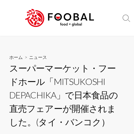
コ
ン
テ
検
ン
索
切
ツ
り
へ
替
ス
え
キ
ホーム
>
ニュース
ッ
スーパーマーケット・フー
プ
ドホール「MITSUKOSHI
DEPACHIKA」で日本食品の
直売フェアーが開催されま
した。(タイ・バンコク）