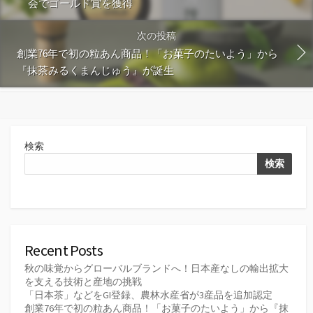
会でゴールド賞を獲得
次の投稿
創業76年で初の粒あん商品！「お菓子のたいよう」から
『抹茶みるくまんじゅう』が誕生
検索
検索
Recent Posts
秋の味覚からグローバルブランドへ！日本産なしの輸出拡大
を支える技術と産地の挑戦
「日本茶」などをGI登録、農林水産省が3産品を追加認定
創業76年で初の粒あん商品！「お菓子のたいよう」から『抹