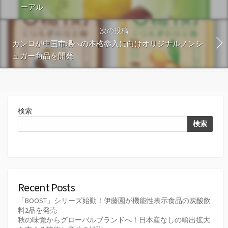
ーアル
次の投稿
カンロが中国市場への本格参入に向けオリジナルノンシ
ュガー商品を開発
検索
検索
Recent Posts
「BOOST」シリーズ始動！伊藤園が機能性表示食品の炭酸飲
料2品を発売
秋の味覚からグローバルブランドへ！日本産なしの輸出拡大