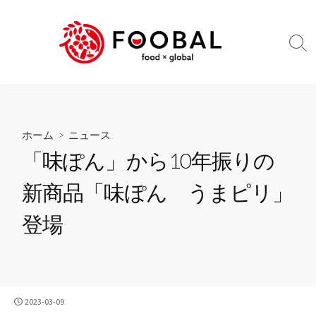
コ
ン
テ
検
ン
索
切
ツ
り
へ
替
ス
え
キ
ホーム
>
ニュース
ッ
「味ぽん」から10年振りの
プ
新商品「味ぽん うまピリ」
登場
公
2023-03-09
開