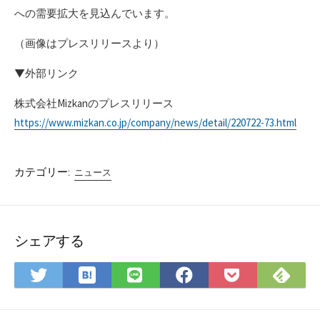
への需要拡大を見込んでいます。
（画像はプレスリリースより）
▼外部リンク
株式会社Mizkanのプレスリリース
https://www.mizkan.co.jp/company/news/detail/220722-73.html
カテゴリー:
ニュース
シェアする
は
Fee
Twitter
LINE
Facebook
Pocket
て
で
で
で
で
に
な
購
シ
シ
シ
保