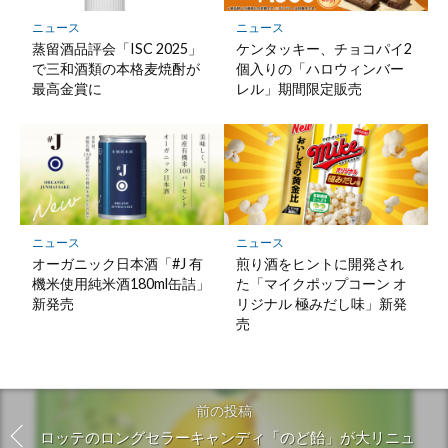
ニュース
ニュース
蒸留酒品評会「ISC 2025」
ケンタッキー、チョコパイ2
で三和酒類の本格麦焼酎が
個入りの「ハロウィンバー
最高金賞に
レル」期間限定販売
ニュース
ニュース
オーガニック日本酒「#J 有
煎り酒をヒントに開発され
機米使用純米酒180ml缶詰」
た「マイクポップコーン オ
新発売
リジナル 極みだし味」新発
売
前の投稿
ロッテのロングセラーキャンディ「のど飴」が大リニュ