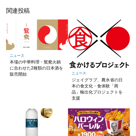
ブ
読
ェ
ェ
ェ
存
ッ
ア
ア
ア
関連投稿
ク
マ
ー
ク
に
保
ニュース
存
本場の中華料理・鴛鴦火鍋
に合わせた2種類の日本酒を
ニュース
販売開始
ジェイグラブ、農水省の日
本の食文化・食体験「商
品」輸出化プロジェクトを
支援