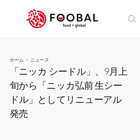
コ
ン
テ
検
ン
索
切
ツ
り
へ
替
ス
え
キ
ホーム
>
ニュース
ッ
「ニッカ シードル」、9月上
プ
旬から「ニッカ弘前 生シー
ドル」としてリニューアル
発売