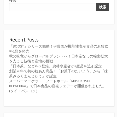
検索
検索
Recent Posts
「BOOST」シリーズ始動！伊藤園が機能性表示食品の炭酸飲
料2品を発売
秋の味覚からグローバルブランドへ！日本産なしの輸出拡大
を支える技術と産地の挑戦
「日本茶」などをGI登録、農林水産省が3産品を追加認定
創業76年で初の粒あん商品！「お菓子のたいよう」から『抹
茶みるくまんじゅう』が誕生
スーパーマーケット・フードホール「MITSUKOSHI
DEPACHIKA」で日本食品の直売フェアーが開催されました。
(タイ・バンコク）