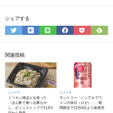
シェアする
は
Fee
Twitter
LINE
Facebook
Pocket
て
で
で
で
で
に
な
購
シ
シ
シ
保
ブ
読
ェ
ェ
ェ
存
ッ
ア
ア
ア
関連投稿
ク
マ
ー
ク
に
保
ニュース
ニュース
存
ミツカン味ぽんを使った
サントリー「ノンアルでワ
「ぽん酢で食べる豚もや
インの休日（ロゼ）」、期
し」がミニストップで11月1
間限定で12月6日より新発売
日から発売