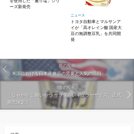
を使用した「薫り塩」シリ
ーズ新発売
ニュース
トヨタ自動車とマルサンア
イが「高オレイン酸 国産大
豆の無調整豆乳」を共同開
発
前の投稿
米国における日本産食品の需要と人気の品目
次の投稿
「じゃがりこ 細いやつ サラダ」レギュラーサイズ、正式
発売決定！