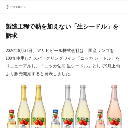
公
2023-09-06
開
日
製造工程で熱を加えない「生シードル」を
訴求
2023年8月31日、アサヒビール株式会社は、国産リンゴを
100％使用したスパークリングワイン「ニッカ シードル」を
リニューアルし、「ニッカ弘前 生シードル」として9月上旬
より販売開始すると発表しました。