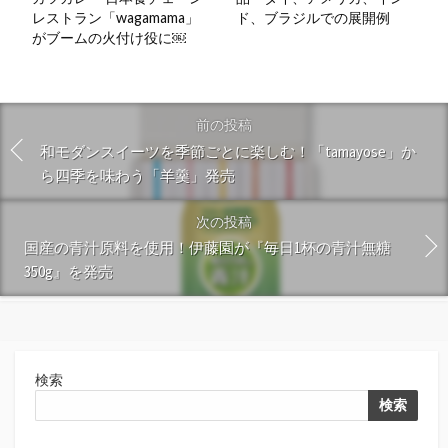
レストラン「wagamama」
ド、ブラジルでの展開例
がブームの火付け役に￼
前の投稿
和モダンスイーツを季節ごとに楽しむ！「tamayose」か
ら四季を味わう「羊羹」発売
次の投稿
国産の青汁原料を使用！伊藤園が『毎日1杯の青汁無糖
350g』を発売
検索
検索