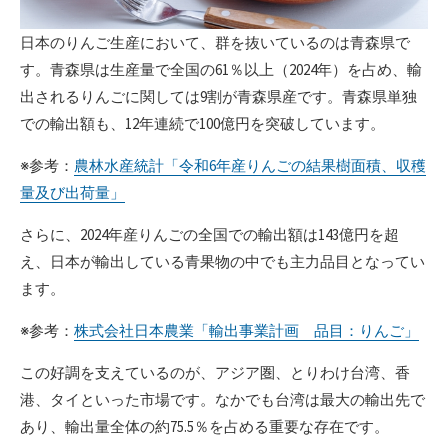
日本のりんご生産において、群を抜いているのは青森県で
す。青森県は生産量で全国の61％以上（2024年）を占め、輸
出されるりんごに関しては9割が青森県産です。青森県単独
での輸出額も、12年連続で100億円を突破しています。
※参考：
農林水産統計「令和6年産りんごの結果樹面積、収穫
量及び出荷量」
さらに、2024年産りんごの全国での輸出額は143億円を超
え、日本が輸出している青果物の中でも主力品目となってい
ます。
※参考：
株式会社日本農業「輸出事業計画 品目：りんご」
この好調を支えているのが、アジア圏、とりわけ台湾、香
港、タイといった市場です。なかでも台湾は最大の輸出先で
あり、輸出量全体の約75.5％を占める重要な存在です。