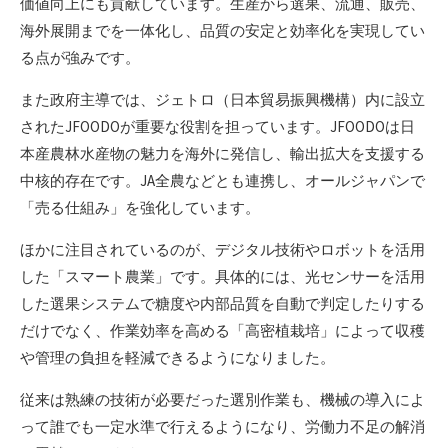
価値向上にも貢献しています。生産から選果、流通、販売、
海外展開までを一体化し、品質の安定と効率化を実現してい
る点が強みです。
また政府主導では、ジェトロ（日本貿易振興機構）内に設立
されたJFOODOが重要な役割を担っています。JFOODOは日
本産農林水産物の魅力を海外に発信し、輸出拡大を支援する
中核的存在です。JA全農などとも連携し、オールジャパンで
「売る仕組み」を強化しています。
ほかに注目されているのが、デジタル技術やロボットを活用
した「スマート農業」です。具体的には、光センサーを活用
した選果システムで糖度や内部品質を自動で判定したりする
だけでなく、作業効率を高める「高密植栽培」によって収穫
や管理の負担を軽減できるようになりました。
従来は熟練の技術が必要だった選別作業も、機械の導入によ
って誰でも一定水準で行えるようになり、労働力不足の解消