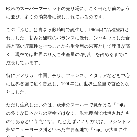
欧米のスーパーマーケットの売り場に、ごく当たり前のよう
に並び、多くの消費者に親しまれているのです。
この「ふじ」は青森県藤崎町で誕生し、1962年に品種登録さ
れました。甘みと酸味のバランスに優れ、シャキッとした食
感と高い貯蔵性を持つことから生食用の果実として評価が高
く、現在では世界のりんご生産量の2割以上を占めるまでに
成長しています。
特にアメリカ、中国、チリ、フランス、イタリアなどを中心
に世界各国で広く普及し、2001年には世界生産量で首位とな
りました。
ただし注意したいのは、欧米のスーパーで見かける「Fuji」
の多くが日本からの空輸ではなく、現地農園で栽培されたも
のであるという点です。 たとえばアメリカでは、ワシントン
州やニューヨーク州といった主要産地で「Fuji」が大量に生