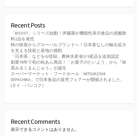
Recent Posts
「BOOST」シリーズ始動！伊藤園が機能性表示食品の炭酸飲
料2品を発売
秋の味覚からグローバルブランドへ！日本産なしの輸出拡大
を支える技術と産地の挑戦
「日本茶」などをGI登録、農林水産省が3産品を追加認定
創業76年で初の粒あん商品！「お菓子のたいよう」から『抹
茶みるくまんじゅう』が誕生
スーパーマーケット・フードホール「MITSUKOSHI
DEPACHIKA」で日本食品の直売フェアーが開催されました。
(タイ・バンコク）
Recent Comments
表示できるコメントはありません。