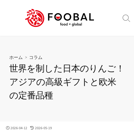
コ
ン
テ
検
ン
索
切
ツ
り
へ
替
ス
え
キ
ホーム
>
コラム
ッ
世界を制した日本のりんご！
プ
アジアの高級ギフトと欧米
の定番品種
公
最
2026-04-12
2026-05-19
開
終