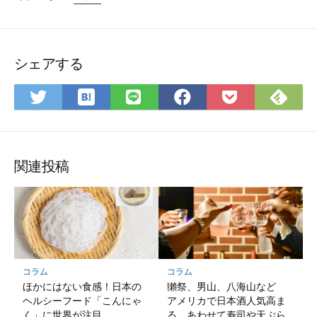
シェアする
は
Fee
Twitter
LINE
Facebook
Pocket
て
で
で
で
で
に
な
購
シ
シ
シ
保
ブ
読
ェ
ェ
ェ
存
ッ
ア
ア
ア
関連投稿
ク
マ
ー
ク
に
保
コラム
コラム
存
ほかにはない食感！日本の
獺祭、男山、八海山など
ヘルシーフード「こんにゃ
アメリカで日本酒人気高ま
く」に世界が注目
る あわせて寿司や天ぷら