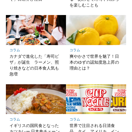
を楽しむことも
コラム
コラム
カナダで進化した「寿司ピ
爽やかさで世界を魅了！日
ザ」が誕生 ラーメン、照
本のゆずの認知度急上昇の
り焼きなどの日本食人気も
理由とは？
急増
コラム
コラム
イギリスの国民食となった
世界で注目される日清食
カツカレー 日本食チェーン
品 タイ、アメリカ、イン