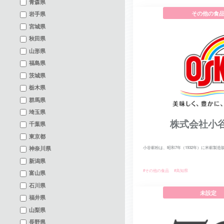
青森県
その他の食
岩手県
宮城県
秋田県
山形県
福島県
茨城県
栃木県
群馬県
埼玉県
株式会社小
千葉県
東京都
神奈川県
小谷穀粉は、昭和7年（1932年）に米穀製造販売
新潟県
#その他の食品
#高知県
富山県
石川県
未設定
福井県
山梨県
長野県