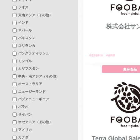
ラオス
東南アジア（その他）
インド
株式会社サ
ネパール
パキスタン
スリランカ
バングラディッシュ
#清涼飲料水
#福岡県
モンゴル
カザフスタン
農産食品
中央・南アジア（その他）
オーストラリア
ニュージーランド
パプアニューギニア
パラオ
サイパン
オセアニア（その他）
アメリカ
Terra Global Sal
カナダ