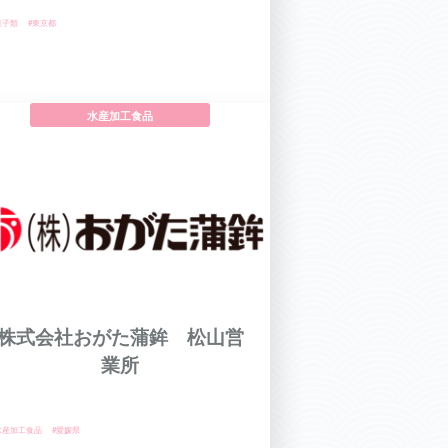
菓子類
#東京都
水産加工食品
株式会社おがた蒲鉾 松山営
業所
水産加工食品
#愛媛県