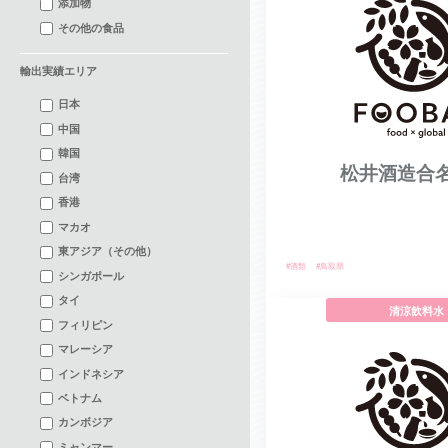
添加物
その他の食品
輸出実績エリア
日本
中国
韓国
松井酒造合
台湾
香港
マカオ
東アジア（その他）
#酒類
#鳥取県
シンガポール
タイ
清涼飲料水
フィリピン
マレーシア
インドネシア
ベトナム
カンボジア
ミャンマー