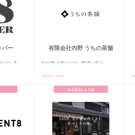
ッパー
有限会社内野 うちの茶舗
おこない、様...
富士山の麓からお届けしています。 四季を通して感じる...
#農産食品
#静岡県
#
みそ又はしょうゆ