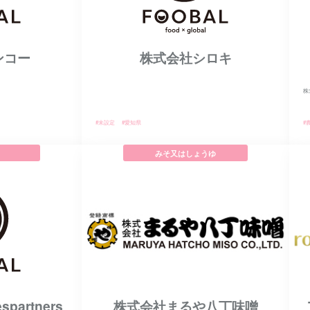
ンコー
株式会社シロキ
株
#未設定
#愛知県
#
みそ又はしょうゆ
espartners
株式会社まるや八丁味噌