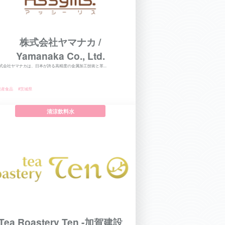
株式会社ヤマナカ /
Yamanaka Co., Ltd.
式会社ヤマナカは、日本が誇る高精度の金属加工技術と革...
農産食品
#茨城県
清涼飲料水
Tea Roastery Ten -加賀建設