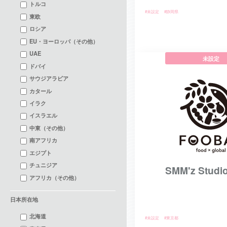
トルコ
#未設定
#静岡県
東欧
ロシア
EU・ヨーロッパ（その他）
UAE
未設定
ドバイ
サウジアラビア
カタール
イラク
イスラエル
中東（その他）
南アフリカ
エジプト
チュニジア
SMM'z Studio
アフリカ（その他）
日本所在地
北海道
#未設定
#東京都