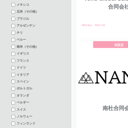
メキシコ
合同会
北米（その他）
ブラジル
アルゼンチン
#農産食品
#神奈川県
チリ
ペルー
未設定
南米（その他）
イギリス
フランス
ドイツ
イタリア
スペイン
ポルトガル
オランダ
ベルギー
南杜合同
スイス
ノルウェー
フィンランド