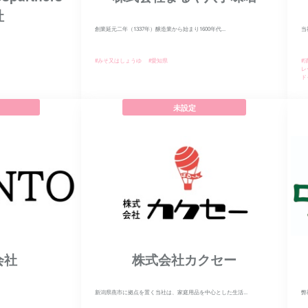
社
創業延元二年（1337年）醸造業から始まり1600年代...
当
#みそ又はしょうゆ
#愛知県
#
レ
ド
未設定
会社
株式会社カクセー
新潟県燕市に拠点を置く当社は、家庭用品を中心とした生活...
弊