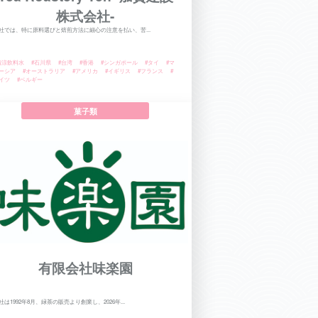
株式会社-
社では、特に原料選びと焙煎方法に細心の注意を払い、苦...
清涼飲料水
#石川県
#台湾
#香港
#シンガポール
#タイ
#マ
ーシア
#オーストラリア
#アメリカ
#イギリス
#フランス
#
イツ
#ベルギー
菓子類
有限会社味楽園
社は1992年8月、緑茶の販売より創業し、2026年...