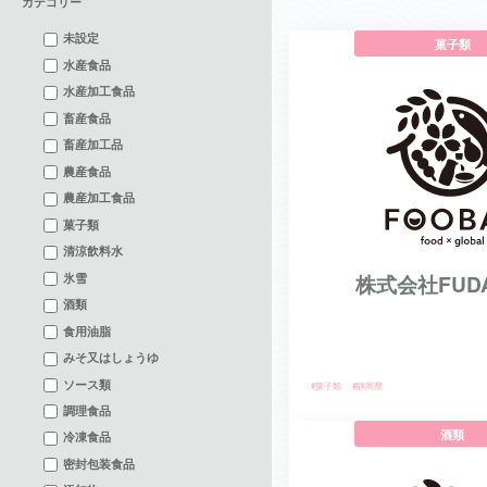
カテゴリー
未設定
菓子類
水産食品
水産加工食品
畜産食品
畜産加工品
農産食品
農産加工食品
菓子類
清涼飲料水
氷雪
株式会社FUDA
酒類
食用油脂
みそ又はしょうゆ
ソース類
#菓子類
#静岡県
調理食品
酒類
冷凍食品
密封包装食品