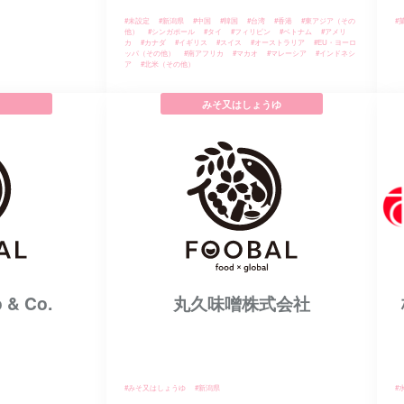
#未設定
#新潟県
#中国
#韓国
#台湾
#香港
#東アジア（その
#
他）
#シンガポール
#タイ
#フィリピン
#ベトナム
#アメリ
カ
#カナダ
#イギリス
#スイス
#オーストラリア
#EU・ヨーロ
ッパ（その他）
#南アフリカ
#マカオ
#マレーシア
#インドネシ
ア
#北米（その他）
みそ又はしょうゆ
 & Co.
丸久味噌株式会社
#みそ又はしょうゆ
#新潟県
#