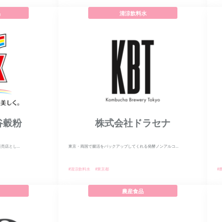
品
清涼飲料水
谷穀粉
株式会社ドラセナ
店とし...
東京・両国で腸活をバックアップしてくれる発酵ノンアルコ...
#清涼飲料水
#東京都
#
農産食品