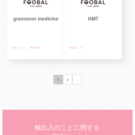
greenever medicine
HMT
#EC-ショップ
#KOREA
#未設定
#
1
2
›
輸出入のことに関する