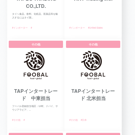
CO.,LTD.
タイへ食品、飲料、化粧品、医薬品等を輸
入するにはタイ国...
#インポーター
#
#インポーター
#United States
その他
その他
TAPインタートレー
TAPインタートレー
ド 中東担当
ド 北米担当
フーバル登録担当地区：UAE、ドバイ、サ
ウジアラビア、...
#その他
#
#その他
#日本