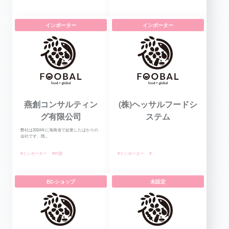
インポーター
インポーター
燕創コンサルティン
(株)ヘッサルフードシ
グ有限公司
ステム
弊社は2024年に海南省で起業したばかりの
会社です。既...
#インポーター
#中国
#インポーター
#
EC-ショップ
未設定