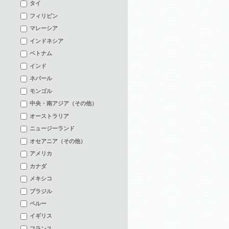
タイ
フィリピン
マレーシア
インドネシア
ベトナム
インド
ネパール
モンゴル
中央・南アジア（その他）
オーストラリア
ニュージーランド
オセアニア（その他）
アメリカ
カナダ
メキシコ
ブラジル
ペルー
イギリス
フランス