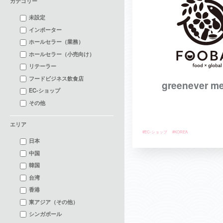
カテゴリー
未設定
インポーター
ホールセラー（業務）
ホールセラー（小売向け）
リテーラー
フードビジネス飲食店
greenever me
EC-ショップ
その他
エリア
#EC-ショップ
#KOREA
日本
中国
韓国
台湾
香港
東アジア（その他）
シンガポール