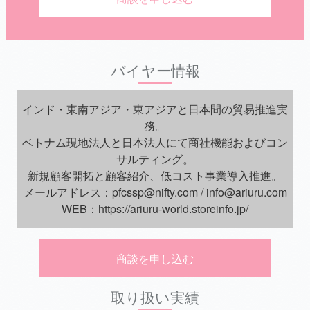
バイヤー情報
インド・東南アジア・東アジアと日本間の貿易推進実
務。
ベトナム現地法人と日本法人にて商社機能およびコン
サルティング。
新規顧客開拓と顧客紹介、低コスト事業導入推進。
メールアドレス：pfcssp@nifty.com / info@ariuru.com
WEB：https://ariuru-world.storeinfo.jp/
商談を申し込む
取り扱い実績