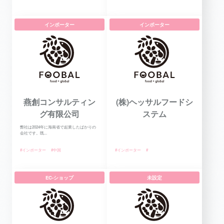
インポーター
インポーター
燕創コンサルティン
(株)ヘッサルフードシ
グ有限公司
ステム
弊社は2024年に海南省で起業したばかりの
会社です。既...
#インポーター
#中国
#インポーター
#
EC-ショップ
未設定