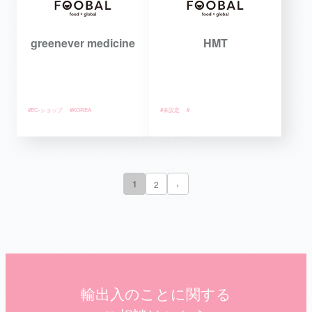
greenever medicine
HMT
#EC-ショップ
#KOREA
#未設定
#
1
2
›
輸出入のことに関する