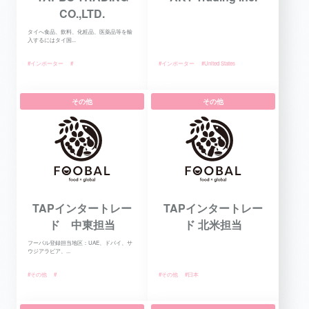
CO.,LTD.
タイへ食品、飲料、化粧品、医薬品等を輸
入するにはタイ国...
#インポーター
#
#インポーター
#United States
その他
その他
TAPインタートレー
TAPインタートレー
ド 中東担当
ド 北米担当
フーバル登録担当地区：UAE、ドバイ、サ
ウジアラビア、...
#その他
#
#その他
#日本