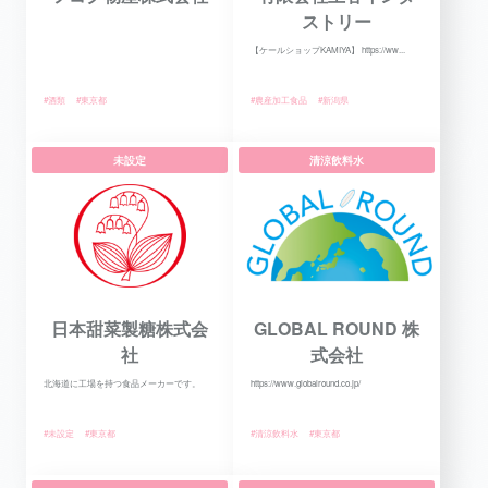
ストリー
【ケールショップKAMIYA】 https://ww...
#酒類
#東京都
#農産加工食品
#新潟県
未設定
清涼飲料水
日本甜菜製糖株式会
GLOBAL ROUND 株
社
式会社
北海道に工場を持つ食品メーカーです。
https://www.globalround.co.jp/
#未設定
#東京都
#清涼飲料水
#東京都