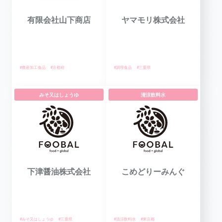
有限会社山下商店
ヤマモリ株式会社
#農産加工食品
#京都府
#調理食品
#三重県
みそ又はしょうゆ
清涼飲料水
下津醤油株式会社
こめどりーみんぐ
#みそ又はしょうゆ
#三重県
#清涼飲料水
#東京都