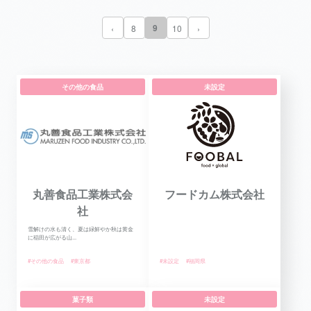
9
‹
8
10
›
その他の食品
未設定
丸善食品工業株式会
フードカム株式会社
社
雪解けの水も清く、夏は緑鮮やか秋は黄金
に稲田が広がる山...
#その他の食品
#東京都
#未設定
#福岡県
菓子類
未設定