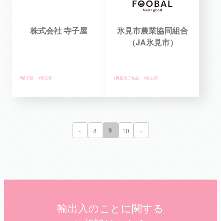
株式会社 寺子屋
氷見市農業協同組合
（JA氷見市）
#菓子類
#東京都
#農産加工食品
#富山県
9
‹
8
10
›
輸出入のことに関する