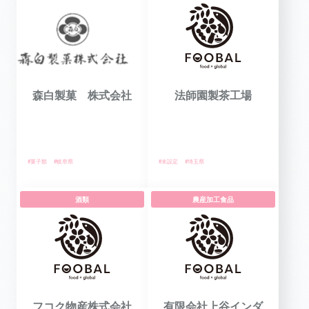
森白製菓 株式会社
法師園製茶工場
#菓子類
#岐阜県
#未設定
#埼玉県
酒類
農産加工食品
フコク物産株式会社
有限会社上谷インダ