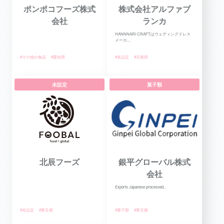
ポンポコフーズ株式
株式会社アルファブ
会社
ランカ
HANNNARI CRAFTはウェディングドレス
メーカ...
#その他の食品
#愛知県
#未設定
#京都府
未設定
菓子類
北辰フーズ
銀平グローバル株式
会社
Exports Japanese processed...
#未設定
#東京都
#菓子類
#東京都