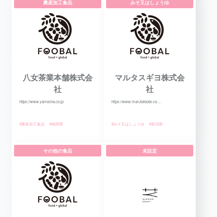
農産加工食品
みそ又はしょうゆ
八女茶業本舗株式会
マルタスギヨ株式会
社
社
https://www.yamecha.co.jp
https://www.marutafoods.co....
#農産加工食品
#福岡県
#みそ又はしょうゆ
#新潟県
その他の食品
未設定