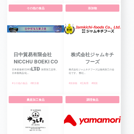
その他の食品
添加物
日中貿易有限会社
株式会社ジャムキチ
NICCHU BOEKI CO
フーズ
LTD
日本産食材/日本茶・菓子・抹茶加工品等、
株式会社ジャムキチフーズは食肉加工の会
日本製商品/化...
社です。 弊社...
#その他の食品
#東京都
#添加物
#広島県
#韓国
農産加工食品
調理食品