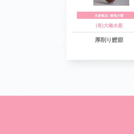
水産食品 / 鮮魚介類
(有)大橋水産
厚削り鰹節