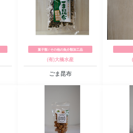
菓子類 / その他の魚介類加工品
(有)大橋水産
ごま昆布