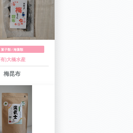
菓子類 / 海藻類
(有)大橋水産
梅昆布