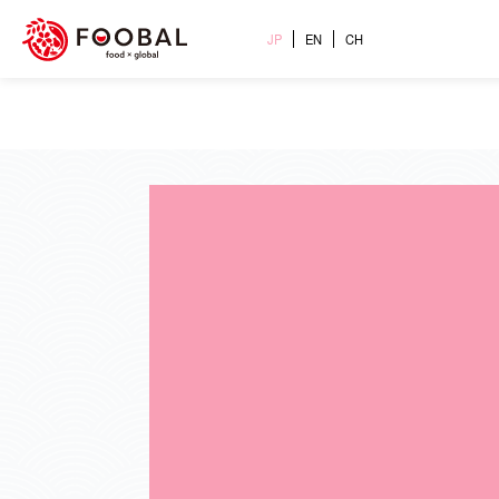
JP
EN
CH