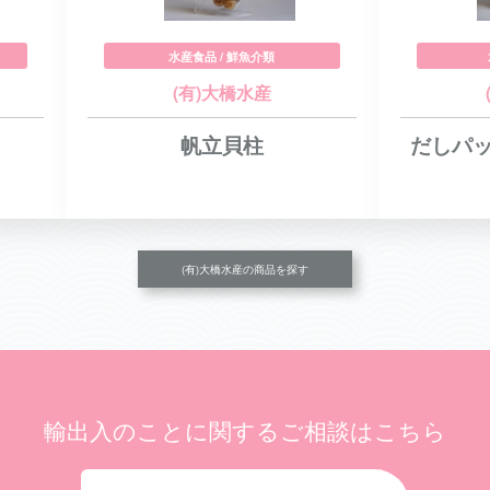
水産食品 / 鮮魚介類
(有)大橋水産
帆立貝柱
だしパ
(有)大橋水産の商品を探す
輸出入のことに関する
ご相談はこちら