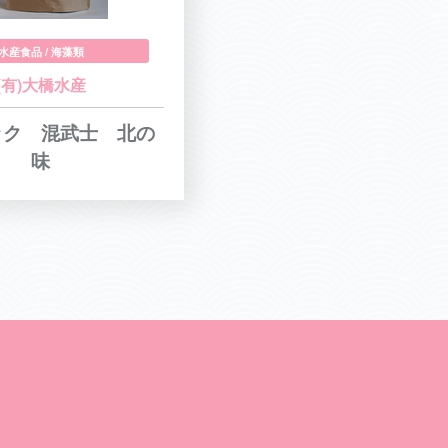
水産食品 / 海藻類
(有)大橋水産
ック 混武士 北の
味