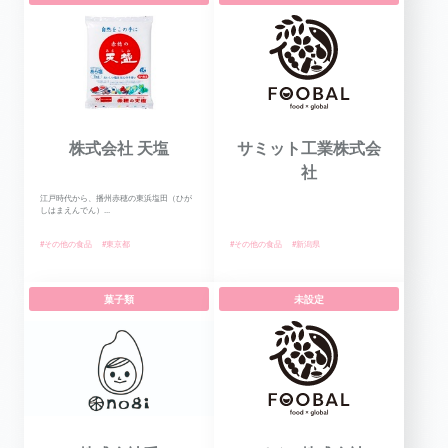
株式会社 天塩
サミット工業株式会
社
江戸時代から、播州赤穂の東浜塩田（ひが
しはまえんでん）...
#その他の食品
#東京都
#その他の食品
#新潟県
菓子類
未設定