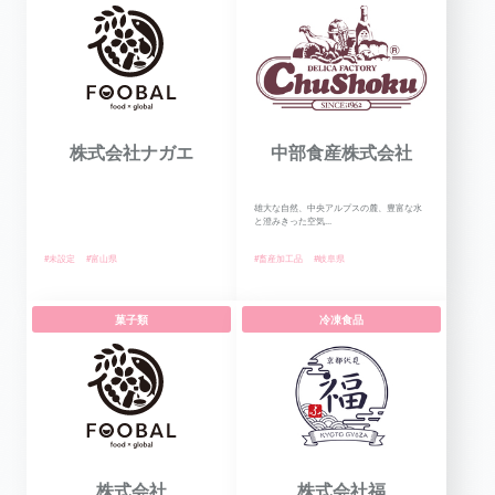
株式会社ナガエ
中部食産株式会社
雄大な自然、中央アルプスの麓、豊富な水
と澄みきった空気...
#未設定
#富山県
#畜産加工品
#岐阜県
菓子類
冷凍食品
株式会社
株式会社福