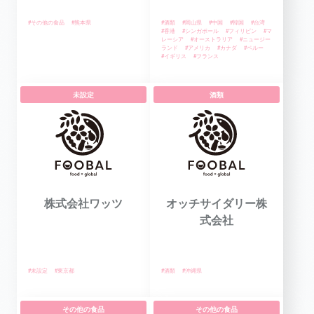
#その他の食品
#熊本県
#酒類
#岡山県
#中国
#韓国
#台湾
#香港
#シンガポール
#フィリピン
#マ
レーシア
#オーストラリア
#ニュージー
ランド
#アメリカ
#カナダ
#ペルー
#イギリス
#フランス
未設定
酒類
株式会社ワッツ
オッチサイダリー株
式会社
#未設定
#東京都
#酒類
#沖縄県
その他の食品
その他の食品