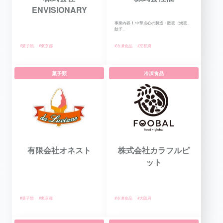
ENVISIONARY
事業内容 1. 中華点心の製造・販売（焼売、
餃子...
#菓子類
#東京都
#冷凍食品
#京都府
菓子類
冷凍食品
有限会社オネスト
株式会社カラフルピ
ット
#菓子類
#東京都
#冷凍食品
#大阪府