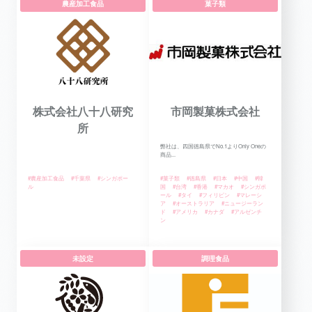
農産加工食品
菓子類
株式会社八十八研究
市岡製菓株式会社
所
弊社は、四国徳島県でNo.1よりOnly Oneの
商品...
#農産加工食品
#千葉県
#シンガポー
#菓子類
#徳島県
#日本
#中国
#韓
ル
国
#台湾
#香港
#マカオ
#シンガポ
ール
#タイ
#フィリピン
#マレーシ
ア
#オーストラリア
#ニュージーラン
ド
#アメリカ
#カナダ
#アルゼンチ
ン
未設定
調理食品