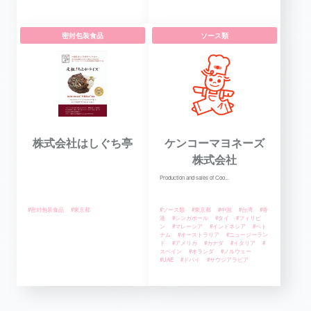
密封包装食品
ソース類
株式会社はしぐち亭
ケンコーマヨネーズ
株式会社
Production and sales of Coo...
#密封包装食品
#東京都
#ソース類
#東京都
#中国
#台湾
#香
港
#シンガポール
#タイ
#フィリピ
ン
#マレーシア
#インドネシア
#ベト
ナム
#オーストラリア
#ニュージーラン
ド
#アメリカ
#カナダ
#イタリア
#
スペイン
#オランダ
#ノルウェー
#UAE
#ドバイ
#サウジアラビア