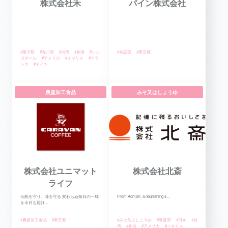
株式会社禾
パイン株式会社
#菓子類
#香川県
#台湾
#香港
#シン
#未設定
#東京都
ガポール
#アメリカ
#イギリス
#フラ
ンス
#ドイツ
農産加工食品
みそ又はしょうゆ
株式会社ユニマット
株式会社北斎
ライフ
伝統を守り、味を守る 変わらぬ毎日の一杯
From Aomori, a nourishing s...
を今日も届け...
#農産加工食品
#東京都
#みそ又はしょうゆ
#青森県
#日本
#台
湾
#香港
#アメリカ
#イギリス