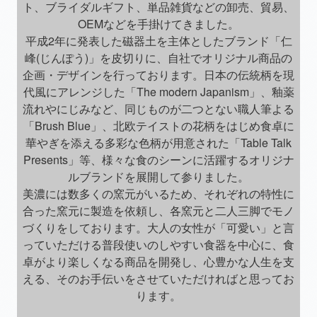
ト、ブライダルギフト、単品雑貨などの卸売、貿易、
OEMなどを手掛けてきました。
平成2年に発表した磁器土を主体としたブランド「仁
峰(じんぽう)」を皮切りに、自社でオリジナル商品の
企画・デザインを行っております。日本の伝統柄を現
代風にアレンジした「The modern Japanism」、釉薬
流れやにじみなど、同じものが二つとない職人筆よる
「Brush Blue」、北欧テイストの花柄をはじめ食卓に
華やぎを添える多彩な色柄が用意された「Table Talk
Presents」等、様々な食のシーンに活躍するオリジナ
ルブランドを展開して参りました。
美濃には数多くの窯元がいるため、それぞれの特性に
合った窯元に製造を依頼し、各窯元と二人三脚でモノ
づくりをしております。大人の女性が「可愛い」と言
っていただける普段使いのしやすい食器を中心に、食
卓がより楽しくなる商品を開発し、心豊かな人生を支
える、そのお手伝いをさせていただければと思ってお
ります。