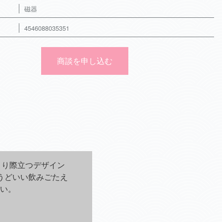
磁器
4546088035351
商談を申し込む
より際立つデザイン
うどいい飲みごたえ
い。