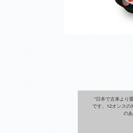
"日本で古来より
です。12オンス
のあ