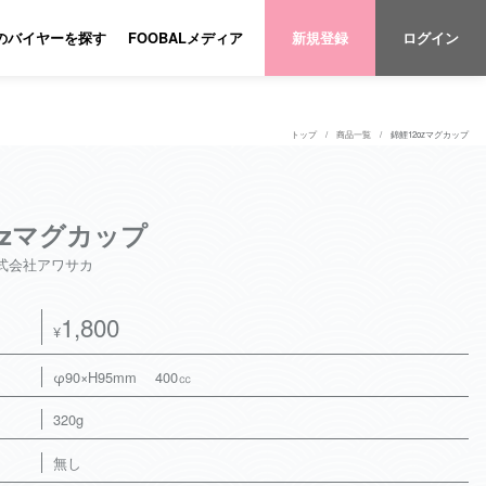
のバイヤーを探す
FOOBALメディア
新規登録
ログイン
トップ
商品一覧
錦鯉12ozマグカップ
ozマグカップ
式会社アワサカ
1,800
¥
φ90×H95mm 400㏄
320g
無し