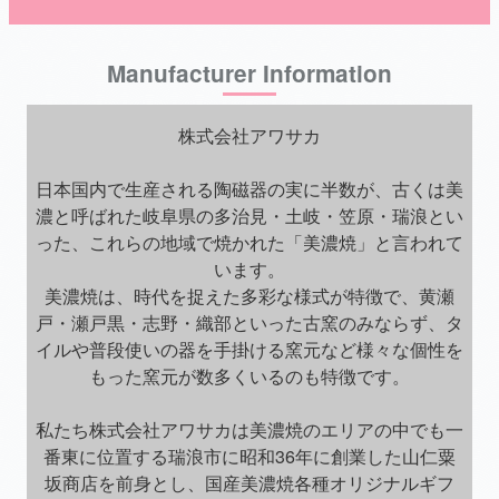
Manufacturer Information
株式会社アワサカ
日本国内で生産される陶磁器の実に半数が、古くは美
濃と呼ばれた岐阜県の多治見・土岐・笠原・瑞浪とい
った、これらの地域で焼かれた「美濃焼」と言われて
います。
美濃焼は、時代を捉えた多彩な様式が特徴で、黄瀬
戸・瀬戸黒・志野・織部といった古窯のみならず、タ
イルや普段使いの器を手掛ける窯元など様々な個性を
もった窯元が数多くいるのも特徴です。
私たち株式会社アワサカは美濃焼のエリアの中でも一
番東に位置する瑞浪市に昭和36年に創業した山仁粟
坂商店を前身とし、国産美濃焼各種オリジナルギフ