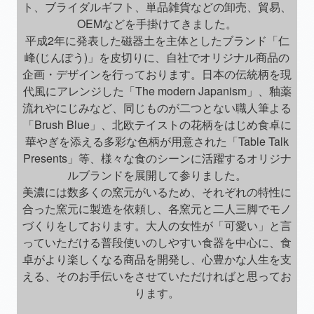
ト、ブライダルギフト、単品雑貨などの卸売、貿易、
OEMなどを手掛けてきました。
平成2年に発表した磁器土を主体としたブランド「仁
峰(じんぽう)」を皮切りに、自社でオリジナル商品の
企画・デザインを行っております。日本の伝統柄を現
代風にアレンジした「The modern Japanism」、釉薬
流れやにじみなど、同じものが二つとない職人筆よる
「Brush Blue」、北欧テイストの花柄をはじめ食卓に
華やぎを添える多彩な色柄が用意された「Table Talk
Presents」等、様々な食のシーンに活躍するオリジナ
ルブランドを展開して参りました。
美濃には数多くの窯元がいるため、それぞれの特性に
合った窯元に製造を依頼し、各窯元と二人三脚でモノ
づくりをしております。大人の女性が「可愛い」と言
っていただける普段使いのしやすい食器を中心に、食
卓がより楽しくなる商品を開発し、心豊かな人生を支
える、そのお手伝いをさせていただければと思ってお
ります。