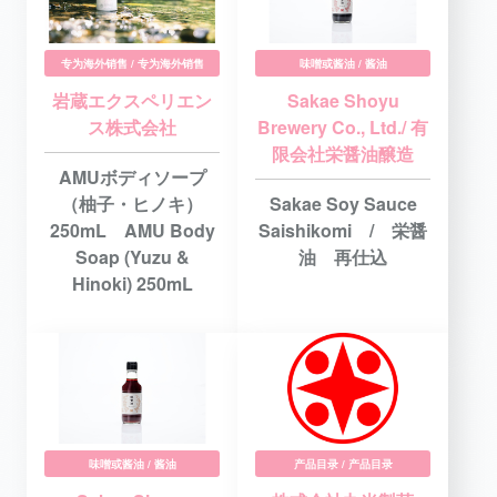
专为海外销售 / 专为海外销售
味噌或酱油 / 酱油
岩蔵エクスペリエン
Sakae Shoyu
ス株式会社
Brewery Co., Ltd./ 有
限会社栄醤油醸造
AMUボディソープ
（柚子・ヒノキ）
Sakae Soy Sauce
250mL AMU Body
Saishikomi / 栄醤
Soap (Yuzu &
油 再仕込
Hinoki) 250mL
味噌或酱油 / 酱油
产品目录 / 产品目录