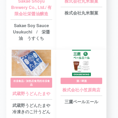
Sakae Shoyu
株式会社丸米製菓
Brewery Co., Ltd./ 有
株式会社丸米製菓
限会社栄醤油醸造
Sakae Soy Sauce
Usukuchi / 栄醤
油 うすくち
冷冻食品 / 加热后食用的冷冻食
酒 / 啤酒
品
株式会社小笠原商店
武蔵野うどんたまや
三鷹ペールエール
武蔵野うどんたまや
冷凍きのこ汁うどん