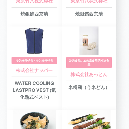
東京竹八株式会社
東京竹八株式会社
焼銀鮭西京漬
焼銀鱈西京漬
专为海外销售 / 专为海外销售
冷冻食品 / 加热后食用的冷冻食
品
株式会社ナッパー
株式会社あっとん
WATER COOLING
米粉麺（う米どん）
LASTPRO VEST (気
化熱式ベスト)