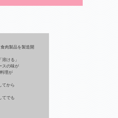
凍食肉製品を製造開
「溶ける」
ースの味が
料理が
してから
してでも