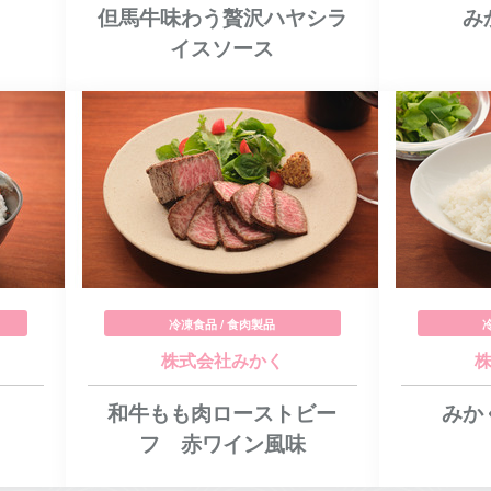
但馬牛味わう贅沢ハヤシラ
み
イスソース
冷凍食品 / 食肉製品
株式会社みかく
和牛もも肉ローストビー
みか
フ 赤ワイン風味