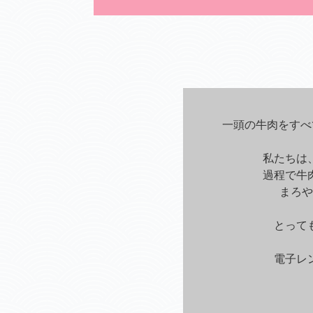
一頭の牛肉をすべ
私たちは
過程で牛
まろや
とって
電子レ