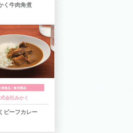
かく牛肉角煮
冷凍食品 / 食肉製品
株式会社みかく
くビーフカレー