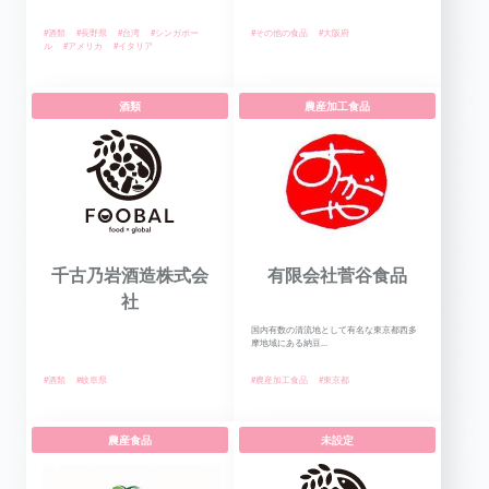
#酒類
#長野県
#台湾
#シンガポー
#その他の食品
#大阪府
ル
#アメリカ
#イタリア
酒類
農産加工食品
千古乃岩酒造株式会
有限会社菅谷食品
社
国内有数の清流地として有名な東京都西多
摩地域にある納豆...
#酒類
#岐阜県
#農産加工食品
#東京都
農産食品
未設定