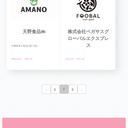
天野食品㈱
株式会社ペガサスグ
ローバルエクスプレ
ス
中国産加工食品の取り扱い
#農産食品
#愛知県
#未設定
#東京都
7
‹
6
8
›