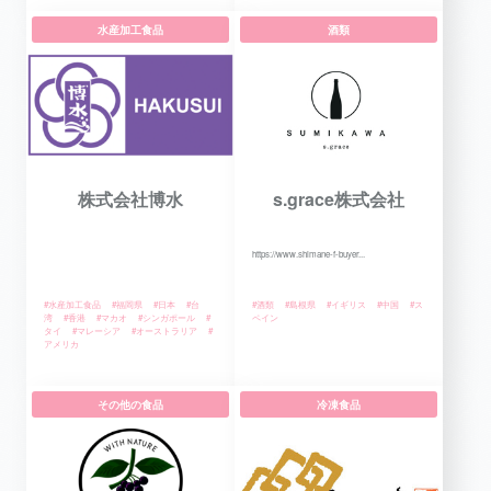
水産加工食品
酒類
株式会社博水
s.grace株式会社
https://www.shimane-f-buyer...
#水産加工食品
#福岡県
#日本
#台
#酒類
#島根県
#イギリス
#中国
#ス
湾
#香港
#マカオ
#シンガポール
#
ペイン
タイ
#マレーシア
#オーストラリア
#
アメリカ
その他の食品
冷凍食品