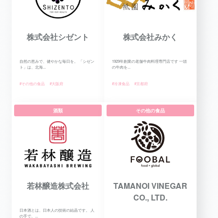
株式会社シゼント
株式会社みかく
自然の恵みで、健やかな毎日を。 「シゼン
1929年創業の老舗牛肉料理専門店です 一頭
ト」は、北海...
の牛肉を...
#その他の食品
#大阪府
#冷凍食品
#京都府
酒類
その他の食品
若林醸造株式会社
TAMANOI VINEGAR
CO., LTD.
日本酒とは、日本人の技術の結晶です。 人
の手で、...