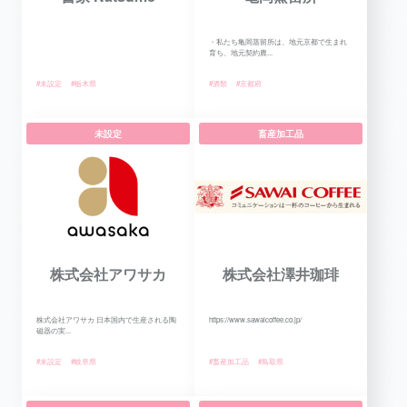
・私たち亀岡蒸留所は、地元京都で生まれ
育ち、地元契約農...
#未設定
#栃木県
#酒類
#京都府
未設定
畜産加工品
株式会社アワサカ
株式会社澤井珈琲
株式会社アワサカ 日本国内で生産される陶
https://www.sawaicoffee.co.jp/
磁器の実...
#未設定
#岐阜県
#畜産加工品
#鳥取県