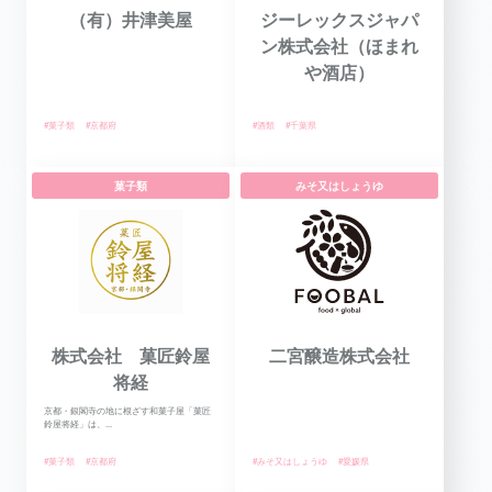
（有）井津美屋
ジーレックスジャパ
ン株式会社（ほまれ
や酒店）
#菓子類
#京都府
#酒類
#千葉県
菓子類
みそ又はしょうゆ
株式会社 菓匠鈴屋
二宮醸造株式会社
将経
京都・銀閣寺の地に根ざす和菓子屋「菓匠
鈴屋将経」は、...
#菓子類
#京都府
#みそ又はしょうゆ
#愛媛県