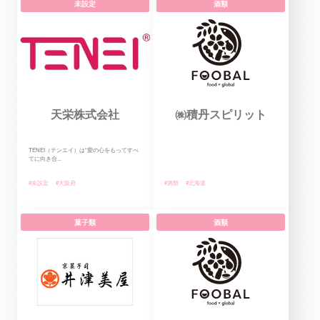
未設定
酒類
天栄株式会社
㈱積丹スピリット
TENEI（テンエイ）は“愛の心をもってすべ
てに向き合...
#未設定
#大阪府
#酒類
#北海道
菓子類
酒類