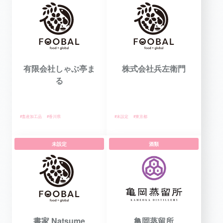
有限会社しゃぶ亭ま
株式会社兵左衛門
る
#畜産加工品
#香川県
#未設定
#東京都
未設定
酒類
書家 Natsume
亀岡蒸留所