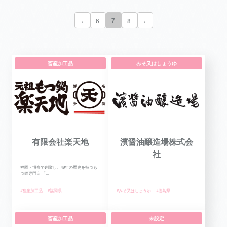
7
‹
6
8
›
畜産加工品
みそ又はしょうゆ
有限会社楽天地
濱醤油醸造場株式会
社
福岡・博多で創業し、49年の歴史を持つも
つ鍋専門店 「...
#畜産加工品
#福岡県
#みそ又はしょうゆ
#徳島県
畜産加工品
未設定