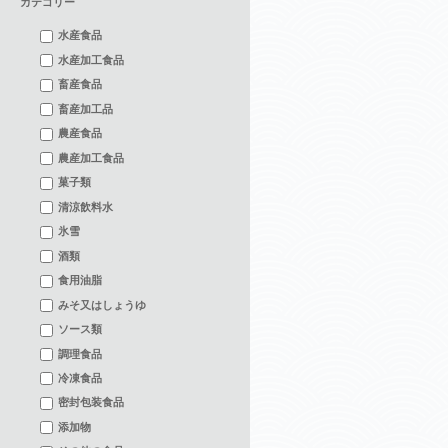
カテゴリー
水産食品
水産加工食品
畜産食品
畜産加工品
農産食品
農産加工食品
菓子類
清涼飲料水
氷雪
酒類
食用油脂
みそ又はしょうゆ
ソース類
調理食品
冷凍食品
密封包装食品
添加物