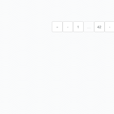
«
‹
1
…
42
›