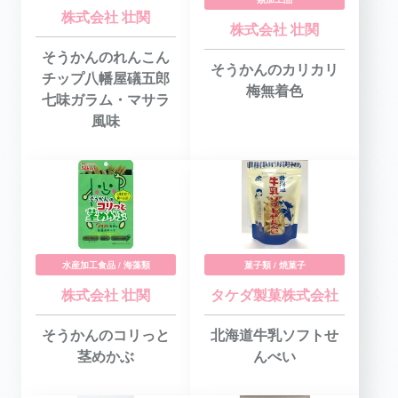
株式会社 壮関
株式会社 壮関
そうかんのれんこん
そうかんのカリカリ
チップ八幡屋礒五郎
梅無着色
七味ガラム・マサラ
風味
水産加工食品 / 海藻類
菓子類 / 焼菓子
株式会社 壮関
タケダ製菓株式会社
そうかんのコリっと
北海道牛乳ソフトせ
茎めかぶ
んべい