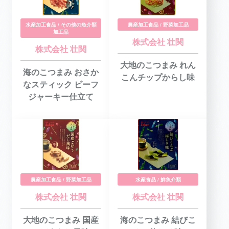
水産加工食品 / その他の魚介類
農産加工食品 / 野菜加工品
加工品
株式会社 壮関
株式会社 壮関
大地のこつまみ れん
海のこつまみ おさか
こんチップからし味
なスティック ビーフ
ジャーキー仕立て
農産加工食品 / 野菜加工品
水産食品 / 鮮魚介類
株式会社 壮関
株式会社 壮関
大地のこつまみ 国産
海のこつまみ 結びこ