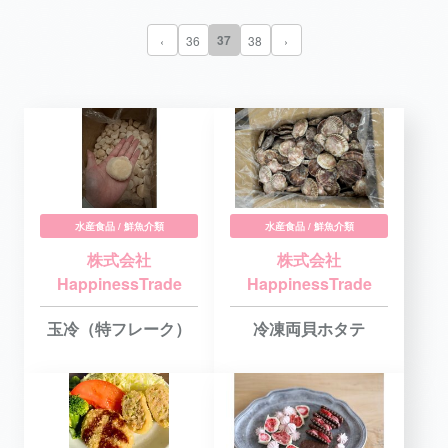
37
‹
36
38
›
水産食品 / 鮮魚介類
水産食品 / 鮮魚介類
株式会社
株式会社
HappinessTrade
HappinessTrade
玉冷（特フレーク）
冷凍両貝ホタテ