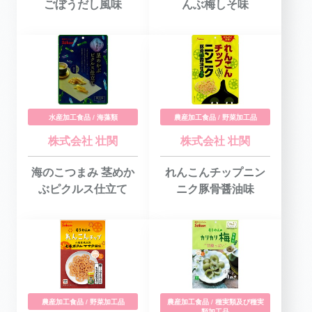
ごぼうだし風味
んぶ梅しそ味
水産加工食品 / 海藻類
農産加工食品 / 野菜加工品
株式会社 壮関
株式会社 壮関
海のこつまみ 茎めか
れんこんチップニン
ぶピクルス仕立て
ニク豚骨醤油味
農産加工食品 / 野菜加工品
農産加工食品 / 種実類及び種実
類加工品