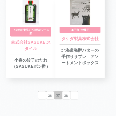
その他の食品 / その他のソース
菓子類 / 焼菓子
類
タケダ製菓株式会社
株式会社SASUKE.ス
タイル
北海道発酵バターの
手作りサブレ アソ
小春の餃子のたれ
ートメントボックス
（SASUKEポン酢）
37
‹
36
38
›