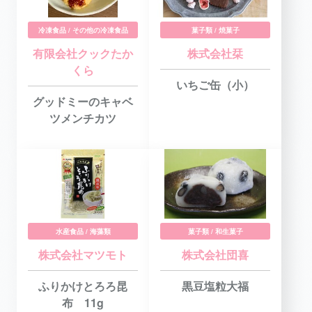
冷凍食品 / その他の冷凍食品
菓子類 / 焼菓子
有限会社クックたか
株式会社栞
くら
いちご缶（小）
グッドミーのキャベ
ツメンチカツ
水産食品 / 海藻類
菓子類 / 和生菓子
株式会社マツモト
株式会社団喜
ふりかけとろろ昆
黒豆塩粒大福
布 11g