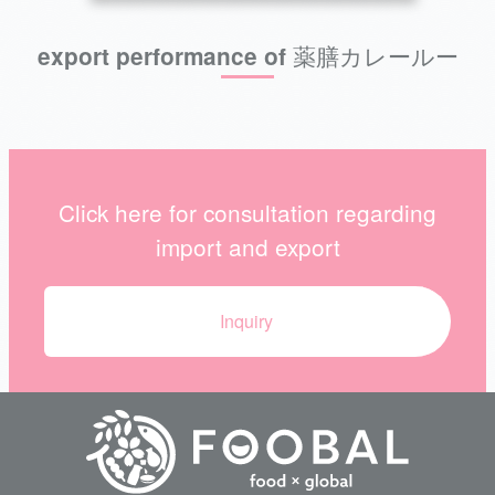
export performance of 薬膳カレールー
Click here for consultation regarding
import and export
Inquiry