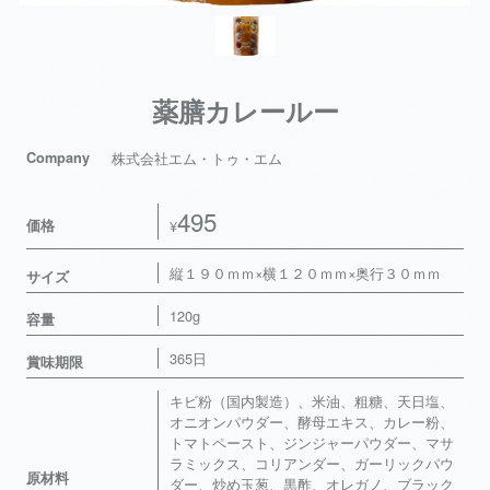
薬膳カレールー
Company
株式会社エム・トゥ・エム
495
価格
¥
縦１９０ｍｍ×横１２０ｍｍ×奥行３０ｍｍ
サイズ
120g
容量
365日
賞味期限
キビ粉（国内製造）、米油、粗糖、天日塩、
オニオンパウダー、酵母エキス、カレー粉、
トマトペースト、ジンジャーパウダー、マサ
ラミックス、コリアンダー、ガーリックパウ
原材料
ダー、炒め玉葱、黒酢、オレガノ、ブラック