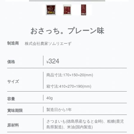
おさっち。プレーン味
制造商
株式会社農家ソムリエーず
324
価格
¥
商品寸法:170×150×20(mm)
サイズ
箱寸法:410×270×190(mm)
40g
容量
製造日から1年
賞味期限
さつまいも(徳島県産なると金時)、粗糖(鹿児
原材料
島県製造)、米油(国内製造)