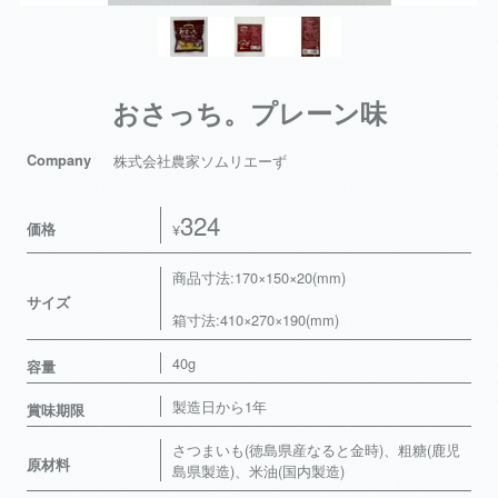
おさっち。プレーン味
Company
株式会社農家ソムリエーず
324
価格
¥
商品寸法:170×150×20(mm)
サイズ
箱寸法:410×270×190(mm)
40g
容量
製造日から1年
賞味期限
さつまいも(徳島県産なると金時)、粗糖(鹿児
原材料
島県製造)、米油(国内製造)