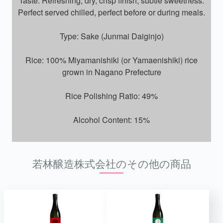
Taste: Refreshing, dry, crisp finish, subtle sweetness.
Perfect served chilled, perfect before or during meals.
Type: Sake (Junmai Daiginjo)
Rice: 100% Miyamanishiki (or Yamaenishiki) rice
grown in Nagano Prefecture
Rice Polishing Ratio: 49%
Alcohol Content: 15%
若林醸造株式会社のその他の商品