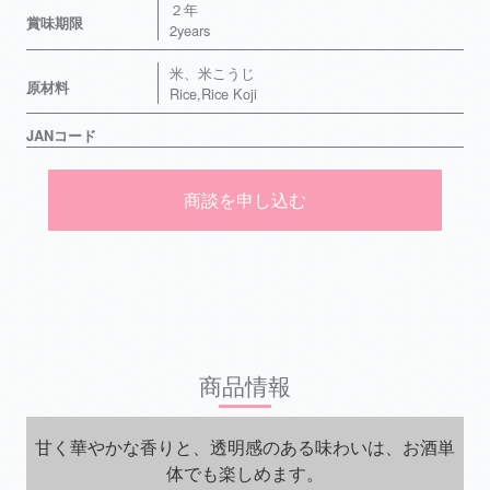
２年
賞味期限
2years
米、米こうじ
原材料
Rice,Rice Koji
JANコード
商談を申し込む
商品情報
甘く華やかな香りと、透明感のある味わいは、お酒単
体でも楽しめます。