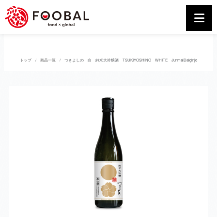
トップ
商品一覧
つきよしの 白 純米大吟醸酒 TSUKIYOSHINO WHITE JunmaiDaiginjo