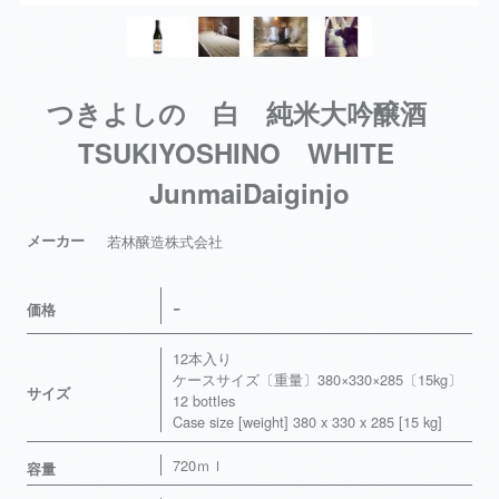
つきよしの 白 純米大吟醸酒
TSUKIYOSHINO WHITE
JunmaiDaiginjo
メーカー
若林醸造株式会社
-
価格
12本入り
ケースサイズ〔重量〕380×330×285〔15kg〕
サイズ
12 bottles
Case size [weight] 380 x 330 x 285 [15 kg]
720ｍｌ
容量