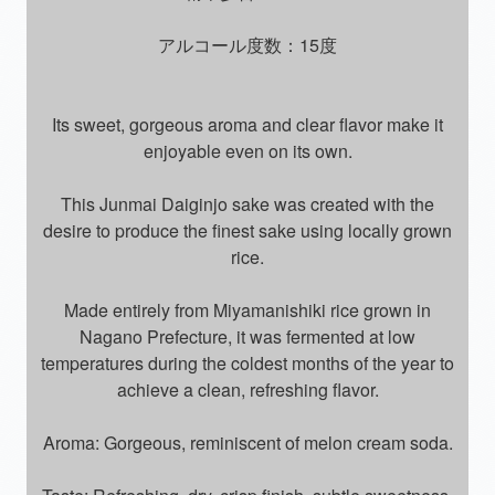
アルコール度数：15度
Its sweet, gorgeous aroma and clear flavor make it
enjoyable even on its own.
This Junmai Daiginjo sake was created with the
desire to produce the finest sake using locally grown
rice.
Made entirely from Miyamanishiki rice grown in
Nagano Prefecture, it was fermented at low
temperatures during the coldest months of the year to
achieve a clean, refreshing flavor.
Aroma: Gorgeous, reminiscent of melon cream soda.