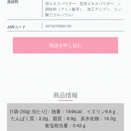
原材料
節エキスパウダー、昆布エキスパウダー、／
調味料（アミノ酸等）、加工デンプン、リン
酸三カルシウム）
4570076560181
JANコード
商談を申し込む
商品情報
[1袋 (30g) 当たり]：熱量：154kcal、イヌリン9.6ｇ、
たんぱく質：2.2g、脂質：8.9g、炭水化物：16.3g、
食塩相当量：0.42ｇ