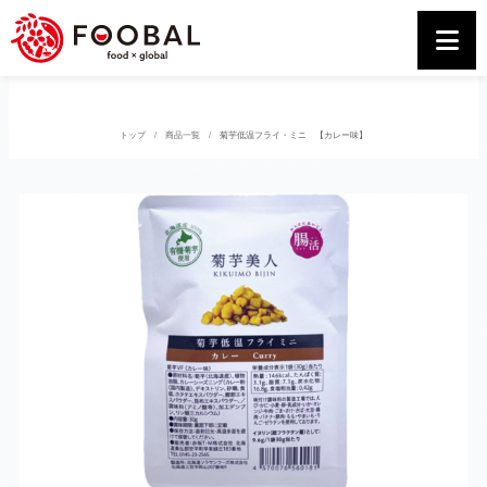
トップ
商品一覧
菊芋低温フライ・ミニ 【カレー味】