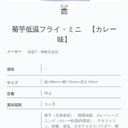
菊芋低温フライ・ミニ 【カレー
味】
メーカー
赤坂T・M株式会社
-
価格
縦158mm×横110mm×高さ10mm
サイズ
30ｇ
容量
９ヶ月
賞味期限
菊芋（北海道産）、植物油脂、カレーシーズ
ニング（カレー粉(国内製造）、デキストリ
ン、砂糖、食塩、ホタテエキスパウダー、鰹