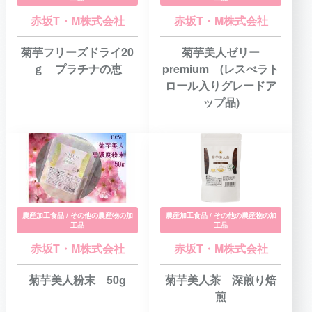
赤坂T・M株式会社
赤坂T・M株式会社
菊芋フリーズドライ20
菊芋美人ゼリー
ｇ プラチナの恵
premium (レスべラト
ロール入りグレードア
ップ品)
農産加工食品 / その他の農産物の加
農産加工食品 / その他の農産物の加
工品
工品
赤坂T・M株式会社
赤坂T・M株式会社
菊芋美人粉末 50g
菊芋美人茶 深煎り焙
煎