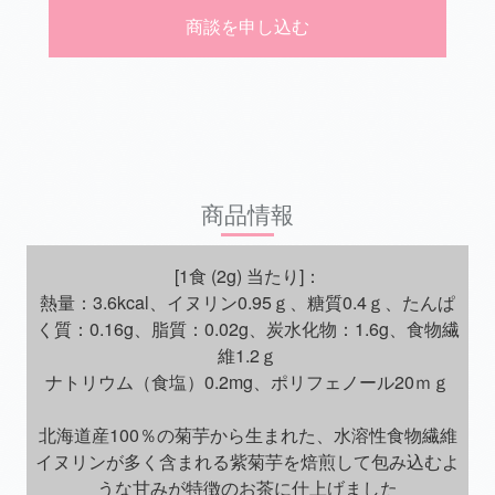
商談を申し込む
商品情報
[1食 (2g) 当たり]：
熱量：3.6kcal、イヌリン0.95ｇ、糖質0.4ｇ、たんぱ
く質：0.16g、脂質：0.02g、炭水化物：1.6g、食物繊
維1.2ｇ
ナトリウム（食塩）0.2mg、ポリフェノール20ｍｇ
北海道産100％の菊芋から生まれた、水溶性食物繊維
イヌリンが多く含まれる紫菊芋を焙煎して包み込むよ
うな甘みが特徴のお茶に仕上げました