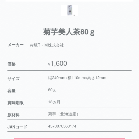
菊芋美人茶80ｇ
メーカー
赤坂T・M株式会社
1,600
価格
¥
縦240mm×横110mm×高さ12mm
サイズ
80ｇ
容量
18ヵ月
賞味期限
菊芋（北海道産）
原材料
4570076560174
JANコード