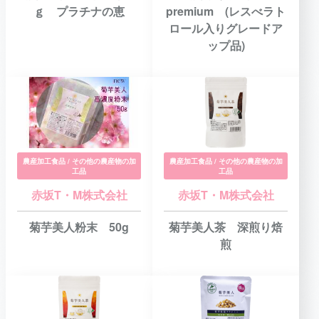
ｇ プラチナの恵
premium (レスべラト
ロール入りグレードア
ップ品)
農産加工食品 / その他の農産物の加
農産加工食品 / その他の農産物の加
工品
工品
赤坂T・M株式会社
赤坂T・M株式会社
菊芋美人粉末 50g
菊芋美人茶 深煎り焙
煎