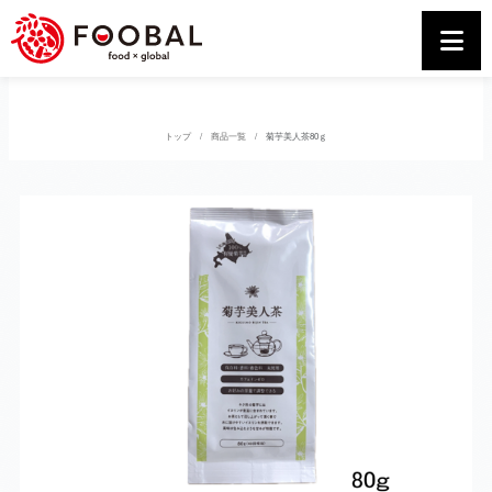
トップ
商品一覧
菊芋美人茶80ｇ