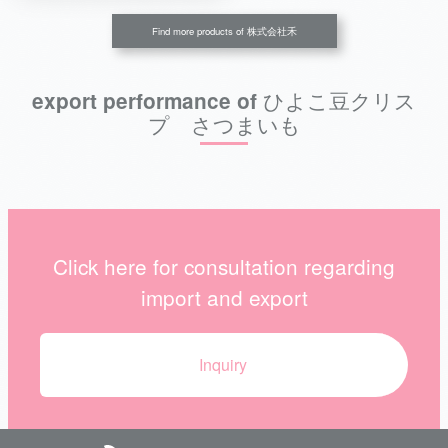
Find more products of 株式会社禾
export performance of ひよこ豆クリス
プ さつまいも
Click here for consultation regarding
import and export
Inquiry