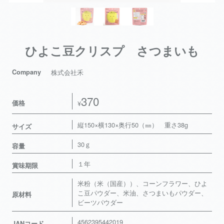
ひよこ豆クリスプ さつまいも
Company
株式会社禾
370
価格
¥
縦150×横130×奥行50（㎜） 重さ38g
サイズ
30ｇ
容量
１年
賞味期限
米粉（米（国産））、コーンフラワー、ひよ
こ豆パウダー、米油、さつまいもパウダー、
原材料
ビーツパウダー
4562395442019
JANコード