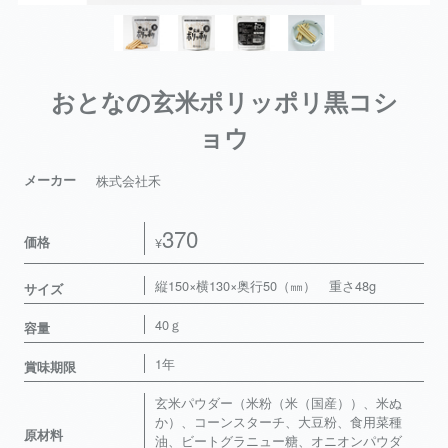
おとなの玄米ポリッポリ黒コシ
ョウ
メーカー
株式会社禾
370
価格
¥
縦150×横130×奥行50（㎜） 重さ48g
サイズ
40ｇ
容量
1年
賞味期限
玄米パウダー（米粉（米（国産））、米ぬ
か）、コーンスターチ、大豆粉、食用菜種
原材料
油、ビートグラニュー糖、オニオンパウダ