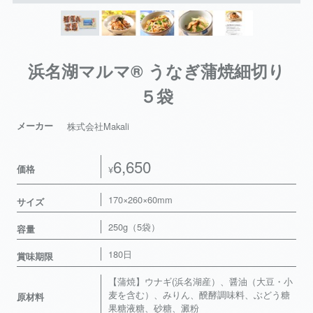
浜名湖マルマ® うなぎ蒲焼細切り
５袋
メーカー
株式会社Makali
6,650
価格
¥
170×260×60mm
サイズ
250g（5袋）
容量
180日
賞味期限
【蒲焼】ウナギ(浜名湖産）、醤油（大豆・小
麦を含む）、みりん、醗酵調味料、ぶどう糖
原材料
果糖液糖、砂糖、澱粉