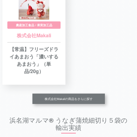
農産加工食品 / 果実加工品
株式会社Makali
【常温】フリーズドラ
イあまおう「濃いする
あまおう」（単
品/20g）
株式会社Makaliの商品をさらに探す
浜名湖マルマ® うなぎ蒲焼細切り５袋の
輸出実績