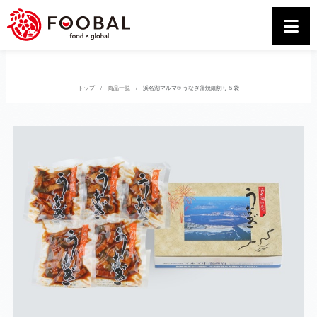
トップ
商品一覧
浜名湖マルマ® うなぎ蒲焼細切り５袋