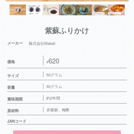
紫蘇ふりかけ
メーカー
株式会社Makali
620
価格
¥
50グラム
サイズ
50グラム
容量
約2年間
賞味期限
赤紫蘇、梅酢
原材料
JANコード