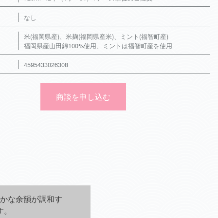
なし
米(福岡県産)、米麹(福岡県産米)、ミント(福智町産)
福岡県産山田錦100%使用、ミントは福智町産を使用
4595433026308
商談を申し込む
かな余韻が調和す
す。