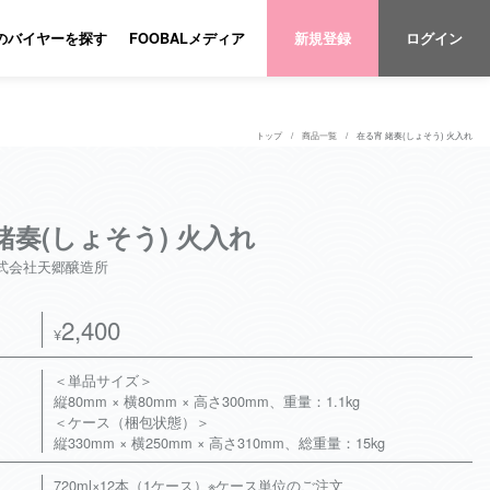
のバイヤーを探す
FOOBALメディア
新規登録
ログイン
トップ
商品一覧
在る宵 緒奏(しょそう) 火入れ
緒奏(しょそう) 火入れ
式会社天郷醸造所
2,400
¥
＜単品サイズ＞
縦80mm × 横80mm × 高さ300mm、重量：1.1kg
＜ケース（梱包状態）＞
縦330mm × 横250mm × 高さ310mm、総重量：15kg
720ml×12本（1ケース）※ケース単位のご注文