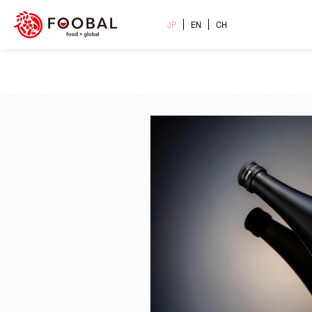
JP
EN
CH