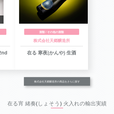
酒類 / その他の酒類
株式会社天郷醸造所
2nd
在る 寒夜(かんや) 生酒
株式会社天郷醸造所の商品をさらに探す
在る宵 緒奏(しょそう) 火入れの輸出実績