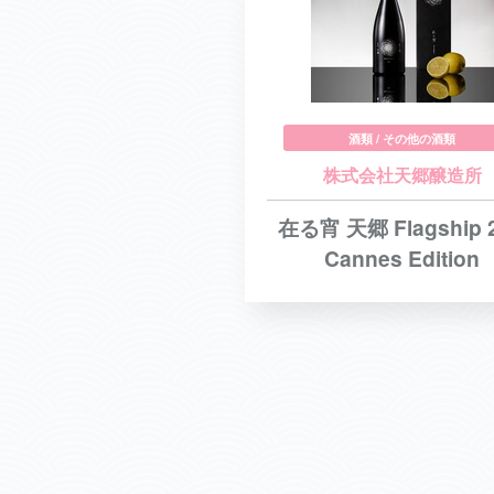
酒類 / その他の酒類
株式会社天郷醸造所
在る宵 天郷 Flagship 
Cannes Edition