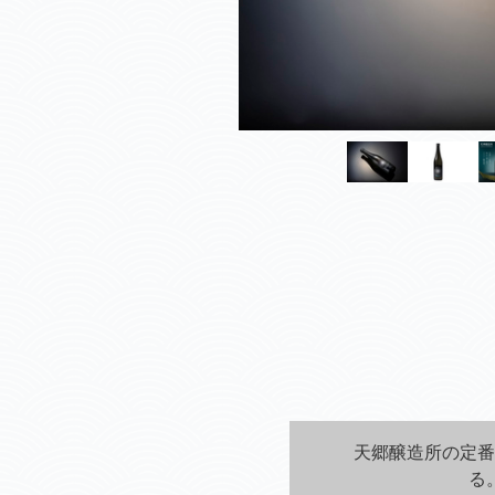
天郷醸造所の定番
る