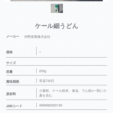
ケール細うどん
メーカー
仲野産業株式会社
-
価格
サイズ
200g
容量
常温730日
賞味期限
小麦粉、ケール粉末、食塩、でん粉※一部に小
原材料
麦を含む
4956682500139
JANコード