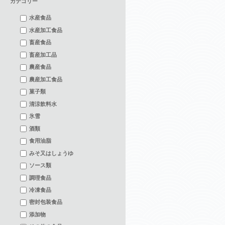
カテゴリー
水産食品
水産加工食品
畜産食品
畜産加工品
農産食品
農産加工食品
菓子類
清涼飲料水
氷雪
酒類
食用油脂
みそ又はしょうゆ
ソース類
調理食品
冷凍食品
密封包装食品
添加物