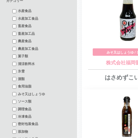
カテゴリー
水産食品
水産加工食品
畜産食品
畜産加工品
農産食品
農産加工食品
みそ又はしょうゆ /
菓子類
株式会社福岡
清涼飲料水
氷雪
はさめずこ
酒類
食用油脂
みそ又はしょうゆ
ソース類
調理食品
冷凍食品
密封包装食品
添加物