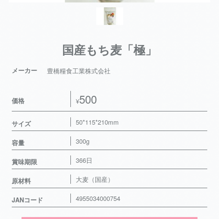
国産もち麦「極」
メーカー
豊橋糧食工業株式会社
500
価格
¥
50*115*210mm
サイズ
300g
容量
366日
賞味期限
大麦（国産）
原材料
4955034000754
JANコード