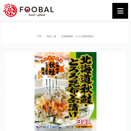
TOP
商品一覧
北海道秋鮭・とろろ昆布茶漬け