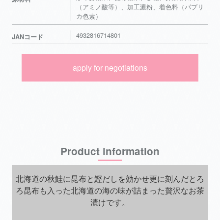
（アミノ酸等）、加工澱粉、着色料（パプリ
カ色素）
4932816714801
JANコード
apply for negotiations
Product information
北海道の秋鮭に昆布と鰹だしを効かせ更に刻んだとろ
ろ昆布も入った北海道の海の味が詰まった贅沢なお茶
漬けです。