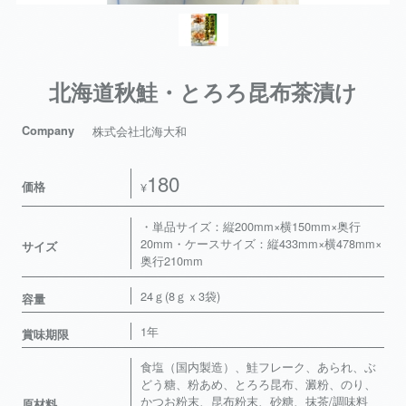
北海道秋鮭・とろろ昆布茶漬け
Company
株式会社北海大和
180
価格
¥
・単品サイズ：縦200mm×横150mm×奥行
20mm・ケースサイズ：縦433mm×横478mm×
サイズ
奥行210mm
24ｇ(8ｇｘ3袋)
容量
1年
賞味期限
食塩（国内製造）、鮭フレーク、あられ、ぶ
どう糖、粉あめ、とろろ昆布、澱粉、のり、
かつお粉末、昆布粉末、砂糖、抹茶/調味料
原材料