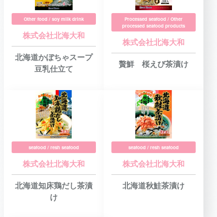
Other food / soy milk drink
Processed seafood / Other
processed seafood products
株式会社北海大和
株式会社北海大和
北海道かぼちゃスープ
贅鮮 桜えび茶漬け
豆乳仕立て
seafood / resh seafood
seafood / resh seafood
株式会社北海大和
株式会社北海大和
北海道知床鶏だし茶漬
北海道秋鮭茶漬け
け