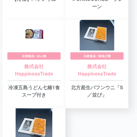
ーン
冷凍食品 / めん物
水産食品 / 鮮魚介類
株式会社
株式会社
HappinessTrade
HappinessTrade
冷凍五島うどん七椿1食
北方産生バフンウニ「S
スープ付き
／並び」