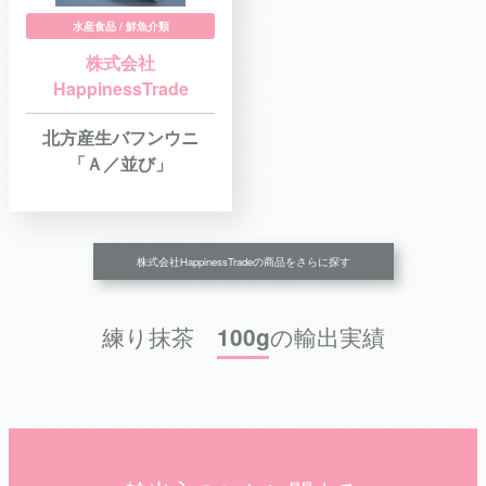
水産食品 / 鮮魚介類
株式会社
HappinessTrade
北方産生バフンウニ
「Ａ／並び」
株式会社HappinessTradeの商品をさらに探す
練り抹茶 100gの輸出実績