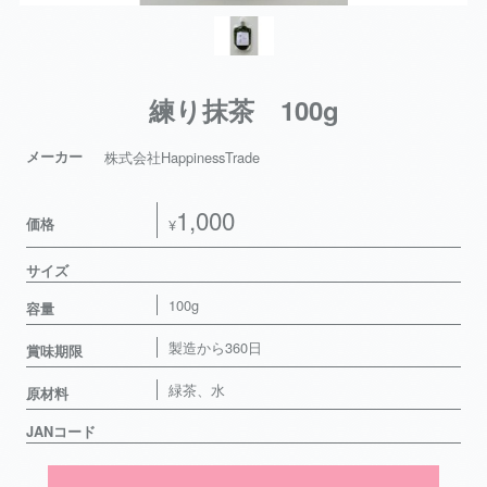
練り抹茶 100g
メーカー
株式会社HappinessTrade
1,000
価格
¥
サイズ
100g
容量
製造から360日
賞味期限
緑茶、水
原材料
JANコード