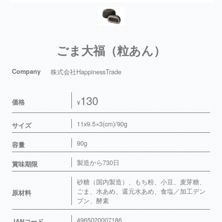
ごま大福（粒あん）
Company
株式会社HappinessTrade
130
価格
¥
11x9.5×3(cm)/90g
サイズ
90g
容量
製造から730日
賞味期限
砂糖（国内製造）、もち粉、小豆、麦芽糖、
ごま、水あめ、還元水あめ、食塩／加工デン
原材料
プン、酵素
4965020007186
JANコード