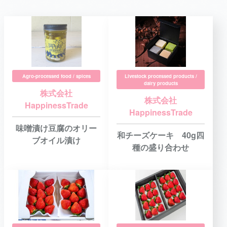
Agro-processed food / spices
Livestock processed products /
dairy products
株式会社
株式会社
HappinessTrade
HappinessTrade
味噌漬け豆腐のオリー
和チーズケーキ 40g四
ブオイル漬け
種の盛り合わせ