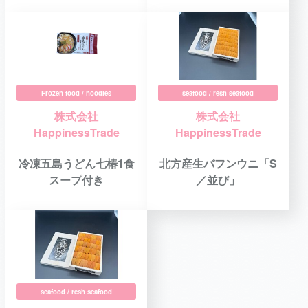
Frozen food / noodles
seafood / resh seafood
株式会社
株式会社
HappinessTrade
HappinessTrade
冷凍五島うどん七椿1食
北方産生バフンウニ「S
スープ付き
／並び」
seafood / resh seafood