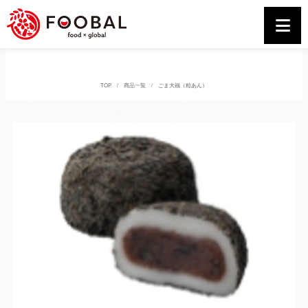
TOP
商品一覧
ごま大福（粒あん）