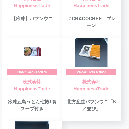
HappinessTrade
HappinessTrade
【冷凍】バフンウニ
＃CHACOCHEE プレ
ーン
Frozen food / noodles
seafood / resh seafood
株式会社
株式会社
HappinessTrade
HappinessTrade
冷凍五島うどん七椿1食
北方産生バフンウニ「S
スープ付き
／並び」