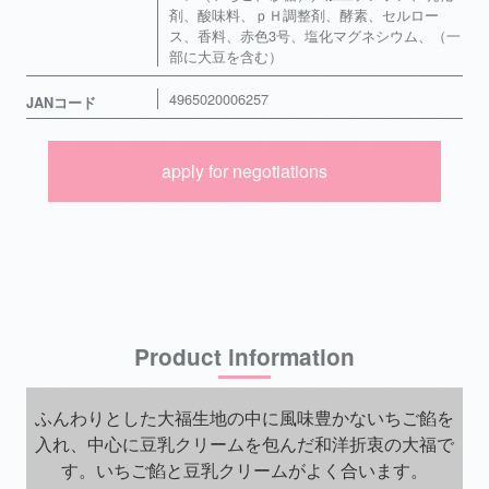
剤、酸味料、ｐＨ調整剤、酵素、セルロー
ス、香料、赤色3号、塩化マグネシウム、（一
部に大豆を含む）
4965020006257
JANコード
apply for negotiations
Product information
ふんわりとした大福生地の中に風味豊かないちご餡を
入れ、中心に豆乳クリームを包んだ和洋折衷の大福で
す。いちご餡と豆乳クリームがよく合います。