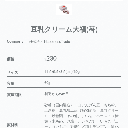
豆乳クリーム大福(苺)
Company
株式会社HappinessTrade
230
価格
¥
11.5x9.5×3.5(cm)/60g
サイズ
60g
容量
製造から545日
賞味期限
砂糖（国内製造）、白いんげん豆、もち粉、
上新粉、豆乳加工品（植物油脂、豆乳クリー
ム、砂糖類、その他）、いちごペースト（糖
類（水あめ、砂糖）、いちご）、いちごピュ
原材料
ーレ（いちご、砂糖）／加工デンプン、乳化