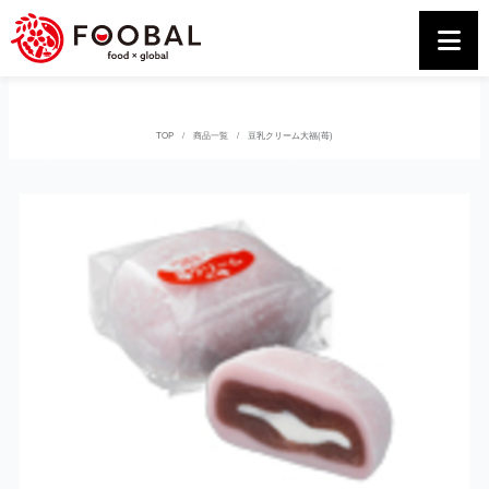
TOP
商品一覧
豆乳クリーム大福(苺)