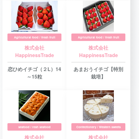
Agricultural food / fresh fruit
Agricultural food / fresh fruit
株式会社
株式会社
HappinessTrade
HappinessTrade
恋ひめイチゴ（２L）14
あまおうイチゴ【特別
～15粒
栽培】
seafood / resh seafood
Confectionery / Western sweets
株式会社
株式会社